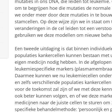
mutaties in ons DNA, die leiden tot leukemie.
om te begrijpen hoe die mutaties de normale
we onder meer door deze mutaties in te bou
stamcellen. Op deze wijze zijn we in staat om
veranderingen in de cel leiden tot een verst
gebruiken we deze modellen om nieuwe beha
Een tweede uitdaging is dat binnen individuel
populaties kankercellen kunnen bestaan met 
eigen medicijn nodig hebben. In de afgelope
leukemiespecifieke markers (plasmamembraane
Daarmee kunnen we nu leukemiecellen onders
en zelfs verschillende populaties kankercellen
voor de toekomst zal zijn of we met deze kenni
ook beter kunnen volgen, en of we deze mark
medicijnen naar de juiste cellen te sturen om 
specifieke behandelmethode: ‘persoonlijk en p