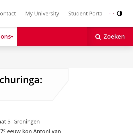
ontact
My University
Student Portal
Contr
Nederlands
English
 ons
Zoeken
 Schuringa:
at 5, Groningen
e
17
eeuw kon Antoni van