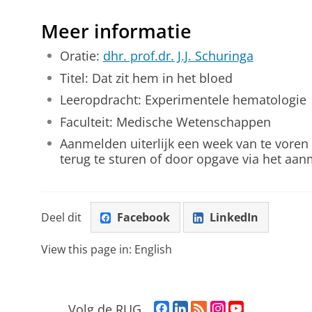
Meer informatie
Oratie:
dhr. prof.dr. J.J. Schuringa
Titel: Dat zit hem in het bloed
Leeropdracht: Experimentele hematologie
Faculteit: Medische Wetenschappen
Aanmelden uiterlijk een week van te voren
terug te sturen of door opgave via het aa
Deel dit
Facebook
LinkedIn
View this page in:
English
F
L
R
I
Y
Volg de RUG