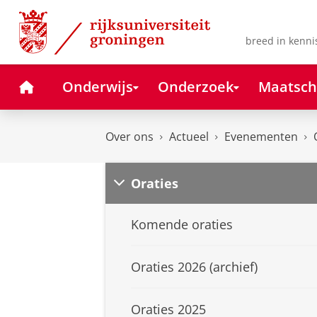
Skip
Skip
to
to
Content
Navigation
breed in kenni
Home
Onderwijs
Onderzoek
Maatsch
Over ons
Actueel
Evenementen
Oraties
Komende oraties
Oraties 2026 (archief)
Oraties 2025