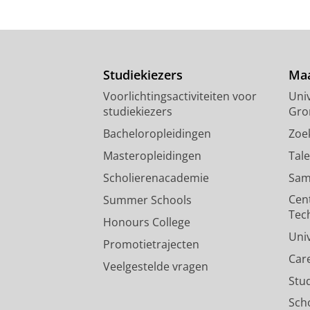
Studiekiezers
Maa
Voorlichtingsactiviteiten voor
Univ
studiekiezers
Gro
Bacheloropleidingen
Zoe
Masteropleidingen
Tal
Scholierenacademie
Sam
Cen
Summer Schools
Tec
Honours College
Uni
Promotietrajecten
Car
Veelgestelde vragen
Stu
Sch