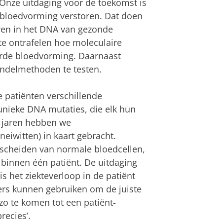
 Onze uitdaging voor de toekomst is
 bloedvorming verstoren. Dat doen
wen in het DNA van gezonde
 te ontrafelen hoe moleculaire
oorde bloedvorming. Daarnaast
ndelmethoden te testen.
e patiënten verschillende
unieke DNA mutaties, die elk hun
n jaren hebben we
iwitten) in kaart gebracht.
cheiden van normale bloedcellen,
 binnen één patiënt. De uitdaging
s het ziekteverloop in de patiënt
ers kunnen gebruiken om de juiste
zo te komen tot een patiënt-
recies’.