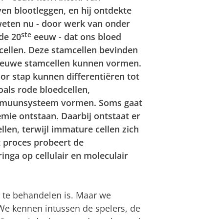
ven blootleggen, en hij ontdekte
ten nu - door werk van onder
ste
 de 20
eeuw - dat ons bloed
ellen. Deze stamcellen bevinden
nieuwe stamcellen kunnen vormen.
or stap kunnen differentiëren tot
zoals rode bloedcellen,
 immuunsysteem vormen. Soms gaat
emie ontstaan. Daarbij ontstaat er
llen, terwijl immature cellen zich
 proces probeert de
inga op cellulair en moleculair
k te behandelen is. Maar we
 We kennen intussen de spelers, de