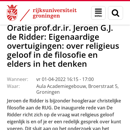
Skip
Skip
Over ons
Actueel
Evenementen
Oraties
Menu
Zoek
to
to
en
Content
Navigation
zoeken
Oratie prof.dr.ir. Jeroen G.J.
de Ridder: Eigenaardige
overtuigingen: over religieus
geloof in de filosofie en
elders in het denken
Wanneer:
vr 01-04-2022 16:15 - 17:00
Waar:
Aula Academiegebouw, Broerstraat 5,
Groningen
Jeroen de Ridder is bijzonder hoogleraar christelijke
filosofie aan de RUG. De inaugurele rede van De
Ridder richt zich op de vraag wat religieus geloof
eigenlijk is en of je er een redelijk gesprek over kunt
voeren. Dit sluit aan op het onderzoek van het