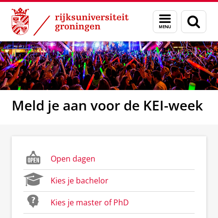
Skip
Skip
to
to
Menu
Zoek
Content
Navigation
en
zoeken
Meld je aan voor de KEI-week
Open dagen
Kies je bachelor
Kies je master of PhD