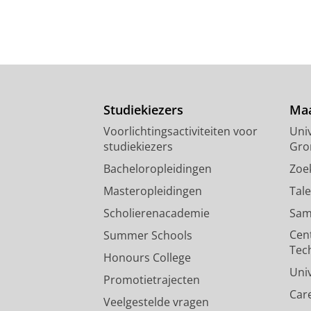
Studiekiezers
Maa
Voorlichtingsactiviteiten voor
Univ
studiekiezers
Gro
Bacheloropleidingen
Zoe
Masteropleidingen
Tal
Scholierenacademie
Sam
Cen
Summer Schools
Tec
Honours College
Uni
Promotietrajecten
Car
Veelgestelde vragen