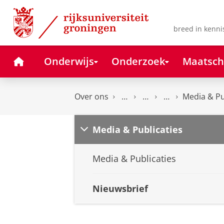
Skip
Skip
to
to
Content
Navigation
breed in kenni
Home
Onderwijs
Onderzoek
Maatsch
Over ons
Media & Pu
Media & Publicaties
Media & Publicaties
Nieuwsbrief