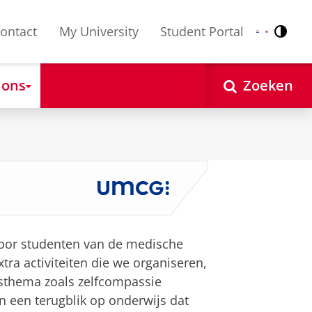
ontact
My University
Student Portal
Contr
Nederlands
English
 ons
Zoeken
 voor studenten van de medische
tra activiteiten die we organiseren,
nsthema zoals zelfcompassie
n een terugblik op onderwijs dat