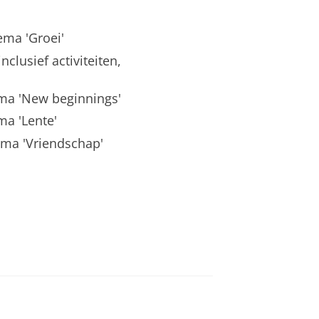
ema 'Groei'
clusief activiteiten,
ema 'New beginnings'
ma 'Lente'
ema 'Vriendschap'