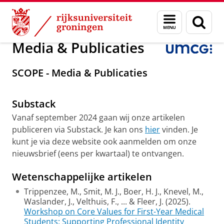
Skip
Skip
Over ons
Media & Publicaties
Menu
Zoek
to
to
en
Content
Navigation
zoeken
Media & Publicaties
Oratie Joke Fleer: Een pleidooi voor de verankering van
SCOPE - Media & Publicaties
persoonlijke en professionele ontwikkeling in het
academisch onderwijs
Pas uw cookie instellingen aan
om deze
video te zien
Substack
Vanaf september 2024 gaan wij onze artikelen
publiceren via Substack. Je kan ons
hier
vinden. Je
kunt je via deze website ook aanmelden om onze
nieuwsbrief (eens per kwartaal) te ontvangen.
Wetenschappelijke artikelen
Trippenzee, M., Smit, M. J., Boer, H. J., Knevel, M.,
Waslander, J., Velthuis, F., ... & Fleer, J. (2025).
Workshop on Core Values for First-Year Medical
Students: Supporting Professional Identity