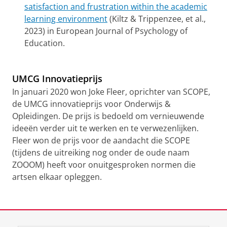
satisfaction and frustration within the academic
learning environment
(Kiltz & Trippenzee, et al.,
2023) in European Journal of Psychology of
Education.
UMCG Innovatieprijs
In januari 2020 won Joke Fleer, oprichter van SCOPE,
de UMCG innovatieprijs voor Onderwijs &
Opleidingen. De prijs is bedoeld om vernieuwende
ideeën verder uit te werken en te verwezenlijken.
Fleer won de prijs voor de aandacht die SCOPE
(tijdens de uitreiking nog onder de oude naam
ZOOOM) heeft voor onuitgesproken normen die
artsen elkaar opleggen.
UMCG innovatieprijs
Pas uw cookie instellingen aan
om deze
video te zien
Laatst gewijzigd:
02 juli 2026 13:42