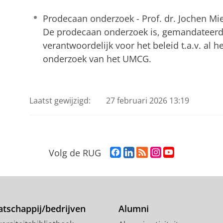
Prodecaan onderzoek - Prof. dr. Jochen Mi
De prodecaan onderzoek is, gemandateerd
verantwoordelijk voor het beleid t.a.v. al 
onderzoek van het UMCG.
Laatst gewijzigd:
27 februari 2026 13:19
F
L
R
I
Y
Volg de RUG
a
i
S
n
o
c
n
S
s
u
e
k
-
t
T
b
e
f
a
u
o
d
e
g
b
tschappij/bedrijven
Alumni
o
I
e
r
e