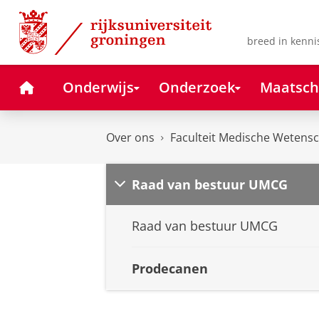
Skip
Skip
to
to
Content
Navigation
breed in kenni
Home
Onderwijs
Onderzoek
Maatsch
Over ons
Faculteit Medische Wetens
Raad van bestuur UMCG
Raad van bestuur UMCG
Prodecanen