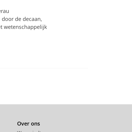
erau
 door de decaan,
het wetenschappelijk
Over ons