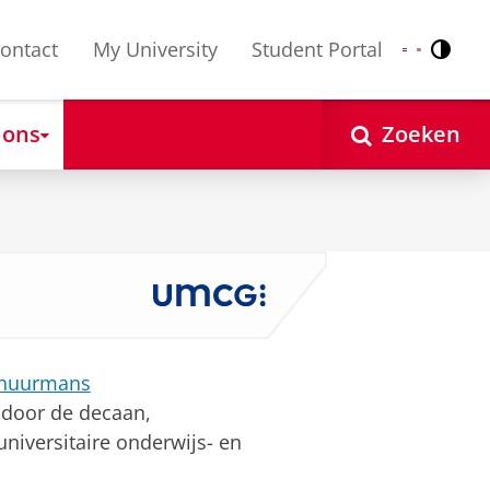
ontact
My University
Student Portal
Contr
Nederlands
English
 ons
Zoeken
Schuurmans
 door de decaan,
 universitaire onderwijs- en