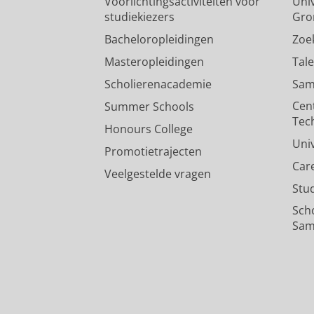
Voorlichtingsactiviteiten voor
Univ
studiekiezers
Gro
Bacheloropleidingen
Zoe
Masteropleidingen
Tal
Scholierenacademie
Sam
Cen
Summer Schools
Tec
Honours College
Uni
Promotietrajecten
Car
Veelgestelde vragen
Stu
Sch
Sam