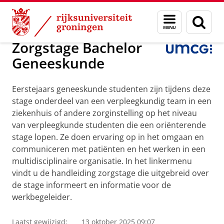
Skip
Skip
Zorgstage Bachelor Geneeskunde
Menu
Zoek
to
to
en
Content
Navigation
zoeken
Zorgstage Bachelor
Geneeskunde
Eerstejaars geneeskunde studenten zijn tijdens deze
stage onderdeel van een verpleegkundig team in een
ziekenhuis of andere zorginstelling op het niveau
van verpleegkunde studenten die een oriënterende
stage lopen. Ze doen ervaring op in het omgaan en
communiceren met patiënten en het werken in een
multidisciplinaire organisatie. In het linkermenu
vindt u de handleiding zorgstage die uitgebreid over
de stage informeert en informatie voor de
werkbegeleider.
Laatst gewijzigd:
13 oktober 2025 09:07