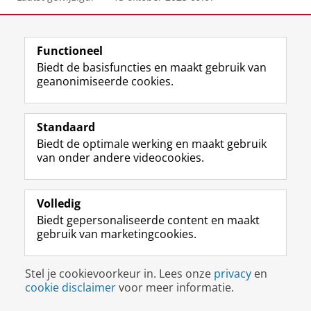
Functioneel
F
L
R
I
Y
Volg de RUG
Biedt de basisfuncties en maakt gebruik van
a
i
S
n
o
geanonimiseerde cookies.
c
n
S
s
u
e
k
-
t
T
Studiekiezers
b
e
f
a
u
Standaard
Maatschappij/bedrijven
o
d
e
g
b
Biedt de optimale werking en maakt gebruik
o
I
e
r
e
Alumni
van onder andere videocookies.
k
n
d
a
-
p
-
R
m
k
Over ons
a
p
i
-
a
g
a
j
a
n
Volledig
i
g
k
c
a
Biedt gepersonaliseerde content en maakt
Disclaimer & Copyright
Privacy
Cookies
n
i
s
c
a
gebruik van marketingcookies.
Inloggen
a
n
u
o
l
R
a
n
u
R
i
R
i
n
i
Stel je cookievoorkeur in. Lees onze
privacy
en
j
i
v
t
j
cookie disclaimer
voor meer informatie.
k
j
e
R
k