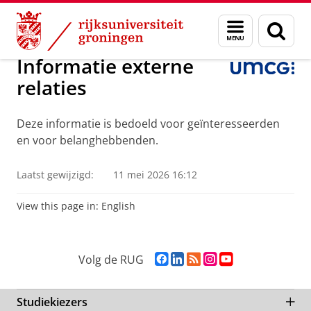
Skip
Skip
Informatie voor externe relaties
Menu
Zoek
to
to
en
Content
Navigation
zoeken
Informatie externe
relaties
Deze informatie is bedoeld voor geïnteresseerden
en voor belanghebbenden.
Laatst gewijzigd:
11 mei 2026 16:12
View this page in:
English
F
L
R
I
Y
Volg de RUG
a
i
S
n
o
c
n
S
s
u
e
k
-
t
T
Studiekiezers