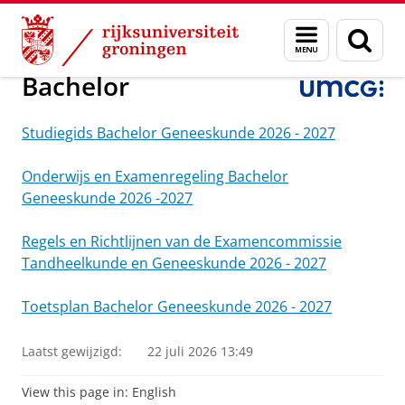
Skip
Skip
Over ons
Belangrijke Documenten
Menu
Zoek
to
to
en
Content
Navigation
zoeken
Bachelor
Studiegids Bachelor Geneeskunde 2026 - 2027
Onderwijs en Examenregeling Bachelor
Geneeskunde 2026 -2027
Regels en Richtlijnen van de Examencommissie
Tandheelkunde en Geneeskunde 2026 - 2027
Toetsplan Bachelor Geneeskunde 2026 - 2027
Laatst gewijzigd:
22 juli 2026 13:49
View this page in:
English