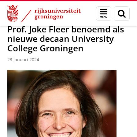
Skip
Skip
Over ons
University College Groningen
Menu
Zoek
to
to
en
Content
Navigation
zoeken
Prof. Joke Fleer benoemd als
nieuwe decaan University
College Groningen
23 januari 2024