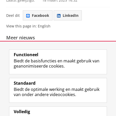
Laatst gewijzigd:
18 maart 2025 16:32
Deel dit
Facebook
LinkedIn
View this page in:
English
Meer nieuws
Functioneel
Biedt de basisfuncties en maakt gebruik van
geanonimiseerde cookies.
F
L
R
I
Y
Volg de RUG
a
i
S
n
o
Standaard
c
n
S
s
u
Biedt de optimale werking en maakt gebruik
e
k
-
t
T
Studiekiezers
van onder andere videocookies.
b
e
f
a
u
Maatschappij/bedrijven
o
d
e
g
b
o
I
e
r
e
Alumni
k
n
d
a
-
Volledig