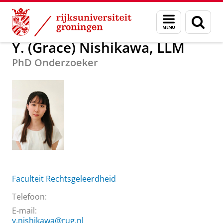
Skip
Skip
Over ons
Y. (Grace) Nishikawa, LLM
Menu
Zoek
to
to
en
Content
Navigation
zoeken
Y. (Grace) Nishikawa, LLM
PhD Onderzoeker
Faculteit Rechtsgeleerdheid
Telefoon:
E-mail:
y.nishikawa@rug.nl