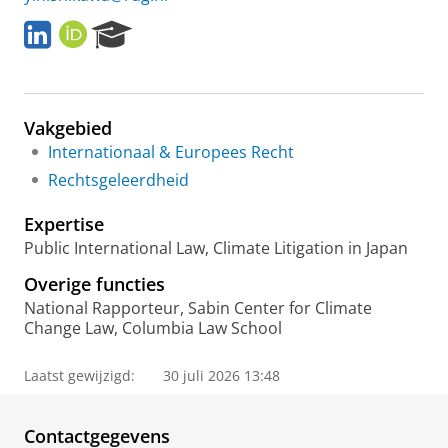
L
O
R
i
R
e
n
C
s
k
I
e
e
D
a
Vakgebied
d
r
I
c
Internationaal & Europees Recht
n
h
Rechtsgeleerdheid
P
o
Expertise
r
Public International Law, Climate Litigation in Japan
t
a
Overige functies
l
National Rapporteur, Sabin Center for Climate
Change Law, Columbia Law School
Laatst gewijzigd:
30 juli 2026 13:48
Contactgegevens