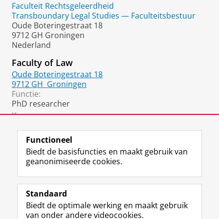
Faculteit Rechtsgeleerdheid
Transboundary Legal Studies — Faculteitsbestuur
Oude Boteringestraat 18
9712 GH Groningen
Nederland
Faculty of Law
Oude Boteringestraat 18
9712 GH
Groningen
Functie:
PhD researcher
Kamer:
381
Functioneel
Biedt de basisfuncties en maakt gebruik van
geanonimiseerde cookies.
F
L
R
I
Y
Volg de RUG
a
i
S
n
o
Standaard
c
n
S
s
u
Biedt de optimale werking en maakt gebruik
e
k
-
t
T
Studiekiezers
van onder andere videocookies.
b
e
f
a
u