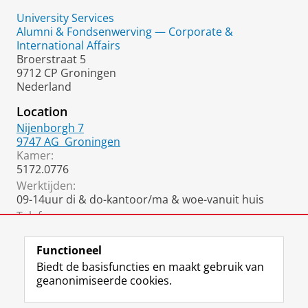
University Services
Alumni & Fondsenwerving — Corporate &
International Affairs
Broerstraat 5
9712 CP Groningen
Nederland
Location
Nijenborgh 7
9747 AG
Groningen
Kamer:
5172.0776
Werktijden:
09-14uur di & do-kantoor/ma & woe-vanuit huis
Telefoon:
06 3192 1460
Functioneel
Biedt de basisfuncties en maakt gebruik van
geanonimiseerde cookies.
F
L
R
I
Y
Volg de RUG