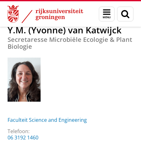
Skip
Skip
Over ons
Y.M. (Yvonne) van Katwijck
Menu
Zoek
to
to
en
Content
Navigation
zoeken
Y.M. (Yvonne) van Katwijck
Secretaresse Microbiële Ecologie & Plant
Biologie
Faculteit Science and Engineering
Telefoon:
06 3192 1460