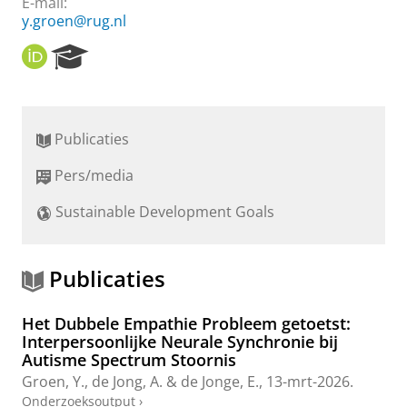
E-mail:
y.groen@rug.nl
O
R
R
e
C
s
I
e
D
a
Publicaties
r
c
Pers/media
h
P
Sustainable Development Goals
o
r
t
a
Publicaties
l
Het Dubbele Empathie Probleem getoetst:
Interpersoonlijke Neurale Synchronie bij
Autisme Spectrum Stoornis
Groen, Y.
, de Jong, A. &
de Jonge, E.
,
13-mrt-2026
.
Onderzoeksoutput
›