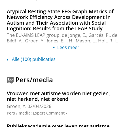
Atypical Resting-State EEG Graph Metrics of
Network Efficiency Across Development in
Autism and Their Association with Social
Cognition: Results from the LEAP Study
The EU-AIMS LEAP group
, de Jonge, E., Garcés, P.,
de
Bildt, A.
,
Groen, Y.
, Jones, E. J. H., Mason, L., Holt, R. J.,
Hayward, H., Murphy, D., Oakley, B., Charman, T.,
Lees meer
Ahmad, J., Baron-Cohen, S., Johnson, M. H.,
Banaschewski, T., Durston, S., Oranje, B., Bölte, S. &
Alle (100) publicaties
Buitelaar, J.,
Hoekstra, P. J.
&
Dietrich, A.
,
14-feb-2025
,
(Accepted/In press)
In:
Journal of Autism and
Developmental Disorders.
17 blz.
, 117001.
Pers/media
Onderzoeksoutput
:
Article
›
›
peer review
Vrouwen met autisme worden niet gezien,
Epigenetica en autisme
niet herkend, niet erkend
Voulgaroglou, A., van der Meere, J. &
Groen, Y.
,
2025
,
Groen, Y.
02/04/2026
In:
Wetenschappelijk Tijdschrift Autisme.
24
,
3
,
blz.
25-30
6 blz.
Pers / media
:
Expert Comment
›
Onderzoeksoutput
:
Article
›
Publieksacademie over leven met autisme