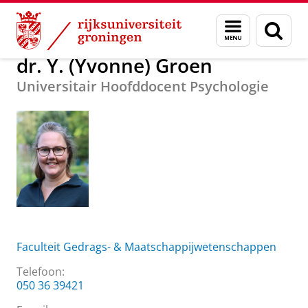
Skip
Skip
Over ons
dr. Y. (Yvonne) Groen
Menu
Zoek
to
to
en
Content
Navigation
zoeken
dr. Y. (Yvonne) Groen
Universitair Hoofddocent Psychologie
Faculteit Gedrags- & Maatschappijwetenschappen
Telefoon:
050 36 39421