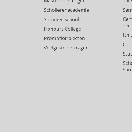
Masteropleidingen
Tal
Scholierenacademie
Sam
Cen
Summer Schools
Tec
Honours College
Uni
Promotietrajecten
Car
Veelgestelde vragen
Stu
Sch
Sam