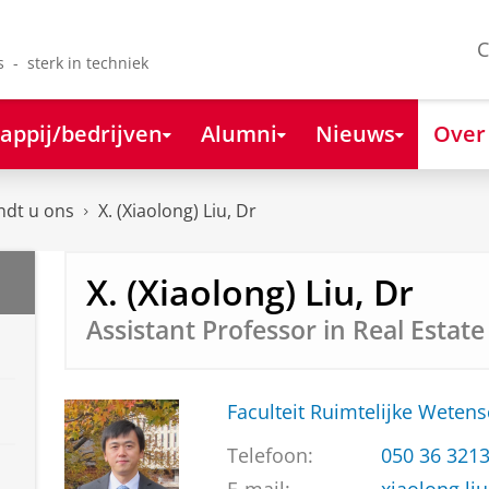
C
s - sterk in techniek
appij/bedrijven
Alumni
Nieuws
Over
ndt u ons
X. (Xiaolong) Liu, Dr
X. (Xiaolong) Liu, Dr
Assistant Professor in Real Estate
Faculteit Ruimtelijke Weten
Telefoon:
050 36 321