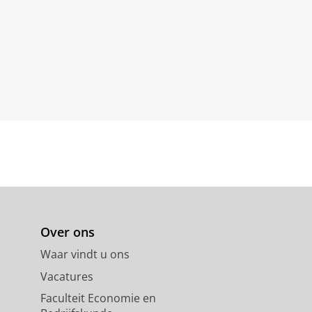
Over ons
Waar vindt u ons
Vacatures
Faculteit Economie en