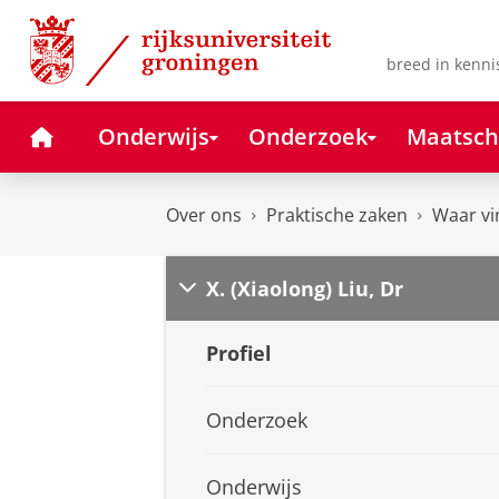
Skip
Skip
to
to
Content
Navigation
breed in kenni
Home
Onderwijs
Onderzoek
Maatsch
Over ons
Praktische zaken
Waar vi
X. (Xiaolong) Liu, Dr
Profiel
Onderzoek
Onderwijs