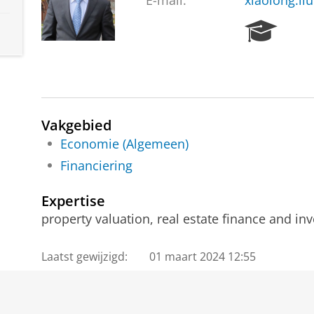
E-mail:
xiaolong.li
R
e
s
e
a
r
c
Vakgebied
h
Economie (Algemeen)
P
Financiering
o
r
t
Expertise
a
property valuation, real estate finance and i
l
Laatst gewijzigd:
01 maart 2024 12:55