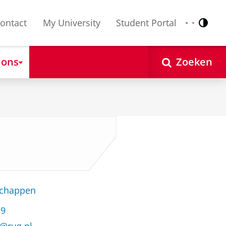
ontact
My University
Student Portal
Contr
Nederlands
English
 ons
Zoeken
schappen
39