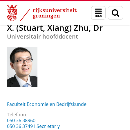
Skip
Skip
Over ons
X. (Stuart, Xiang) Zhu, Dr
Menu
Zoek
to
to
en
Content
Navigation
zoeken
X. (Stuart, Xiang) Zhu, Dr
Universitair hoofddocent
Faculteit Economie en Bedrijfskunde
Telefoon:
050 36 38960
050 36 37491 Secr etar y