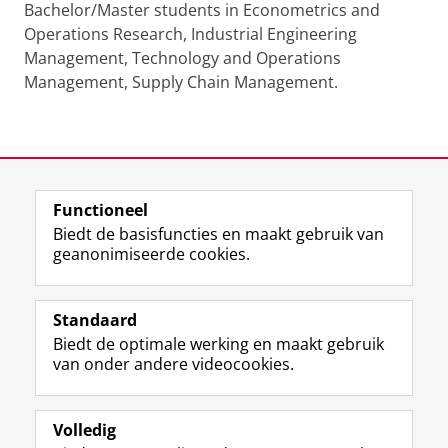
Bachelor/Master students in Econometrics and
Operations Research, Industrial Engineering
Management, Technology and Operations
Management, Supply Chain Management.
Functioneel
Laatst gewijzigd:
25 juni 2022 12:37
Biedt de basisfuncties en maakt gebruik van
geanonimiseerde cookies.
F
L
R
I
Y
Volg de RUG
a
i
S
n
o
Standaard
c
n
S
s
u
Biedt de optimale werking en maakt gebruik
e
k
-
t
T
Studiekiezers
van onder andere videocookies.
b
e
f
a
u
Maatschappij/bedrijven
o
d
e
g
b
o
I
e
r
e
Alumni
k
n
d
a
-
Volledig