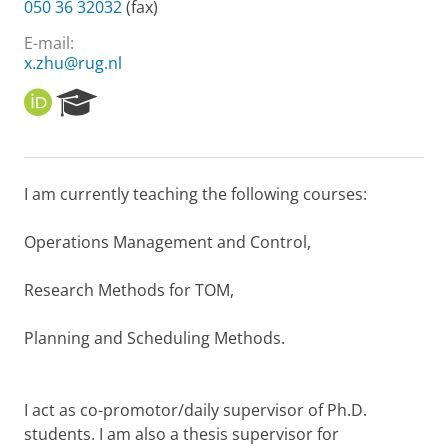
050 36 32032
(fax)
E-mail:
x.zhu@rug.nl
O
R
R
e
C
s
I
e
D
a
I am currently teaching the following courses:
r
c
h
Operations Management and Control,
P
o
Research Methods for TOM,
r
t
Planning and Scheduling Methods.
a
l
I act as co-promotor/daily supervisor of Ph.D.
students. I am also a thesis supervisor for