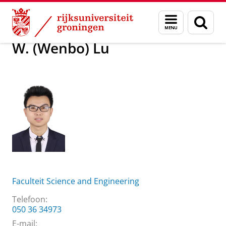
Skip
Skip
Over ons
W. (Wenbo) Lu
Menu
Zoek
to
to
en
Content
Navigation
zoeken
W. (Wenbo) Lu
Faculteit Science and Engineering
Telefoon:
050 36 34973
E-mail: