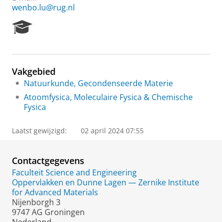
wenbo.lu@rug.nl
R
e
s
e
a
Vakgebied
r
Natuurkunde, Gecondenseerde Materie
c
h
Atoomfysica, Moleculaire Fysica & Chemische
P
Fysica
o
r
Laatst gewijzigd:
02 april 2024 07:55
t
a
l
Contactgegevens
Faculteit Science and Engineering
Oppervlakken en Dunne Lagen — Zernike Institute
for Advanced Materials
Nijenborgh 3
9747 AG Groningen