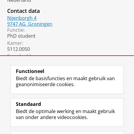
Nederland
Contact data
Nijenborgh 4
9747 AG
Groningen
Functie:
PhD student
Kamer:
5112.0050
E-mail address
:
wenbo.lu@rug.nl
Functioneel
Biedt de basisfuncties en maakt gebruik van
geanonimiseerde cookies.
F
L
R
I
Y
Volg de RUG
a
i
S
n
o
Standaard
c
n
S
s
u
Biedt de optimale werking en maakt gebruik
e
k
-
t
T
Studiekiezers
van onder andere videocookies.
b
e
f
a
u
Maatschappij/bedrijven
o
d
e
g
b
o
I
e
r
e