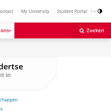
ontact
My University
Student Portal
Contr
Nederlands
English
 ons
Zoeken
ndertse
t in
schappen
95