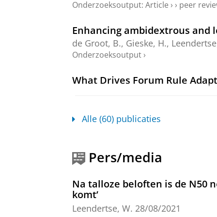
Onderzoeksoutput
:
Article
›
›
peer revi
Enhancing ambidextrous and lea
de Groot, B.
, Gieske, H.,
Leendertse
Onderzoeksoutput
›
What Drives Forum Rule Adapta
Governance Linkages in Dutch 
Bousema, I.
,
Rauws, W.
,
Busscher, 
Onderzoeksoutput
:
Article
›
›
peer revi
Alle (60) publicaties
Co-creation in spatial plannin
actors
Pers/media
Rădulescu, M. A.
,
Leendertse, W.
&
Onderzoeksoutput
:
Article
›
›
peer revi
Na talloze beloften is de N50 
komt’
How do polycentric governance
Leendertse, W.
28/08/2021
Bousema, I.
,
Busscher, T.
,
Rauws, 