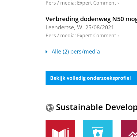
Pers / media
:
Expert Comment
›
blz.
Onderzoeksoutput
:
Article
›
›
peer revi
Verbreding dodenweg N50 moge
Balancing institutional and pa
Leendertse, W.
25/08/2021
and design perspective
Pers / media
:
Expert Comment
›
Neef, R.
, Bueno de Mesquita, N.,
Le
Onderzoeksoutput
›
Alle (2) pers/media
Collective Learning in Project-
Adaptation
Bekijk volledig onderzoeksprofiel
de Groot, B.
,
Leendertse, W.
&
Arts, 
Onderzoeksoutput
:
Article
›
›
peer revi
Facilitating learning for organ
Sustainable Develo
de Groot, B.
, Gieske, H.,
Leendertse
Onderzoeksoutput
›
Infrastructuur vernieuwen én