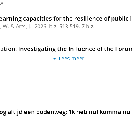
ew
rning capacities for the resilience of public 
, W.
&
Arts, J.
,
2026
,
blz. 513-519
.
7 blz.
tion: Investigating the Influence of the Foru
Strategic Spatial Planning
Lees meer
T.
&
Leendertse, W.
,
mei-2026
,
In:
Policy Studies Journ
ew
g: Analysing the different forms and natures o
Arts, J.
,
2025
,
In:
European Planning Studies.
33
,
5
,
bl
ew
nog altijd een dodenweg: ‘Ik heb nul komma nu
 systems adapt? The role of forums explored 
W.
&
Leendertse, W.
,
mei-2025
,
In:
Public Administrati