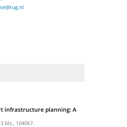
tse@rug.nl
rt infrastructure planning: A
3 blz.
, 104067.