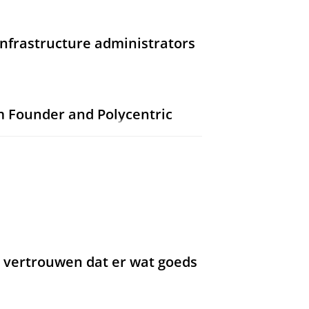
infrastructure administrators
m Founder and Polycentric
al.
54
,
2
,
16 blz.
, e70102.
f interactions between multiple
z. 699-720
22 blz.
l vertrouwen dat er wat goeds
in Dutch metropolitan areas
on Review.
85
,
3
,
blz. 737-751
15