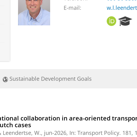
E-mail:
w.l.leender
O
R
R
e
C
s
I
e
D
a
r
c
h
P
Sustainable Development Goals
o
r
t
a
l
ational collaboration in area-oriented transpo
Dutch cases
&
Leendertse, W.
,
jun-2026
,
In:
Transport Policy.
181
,
1