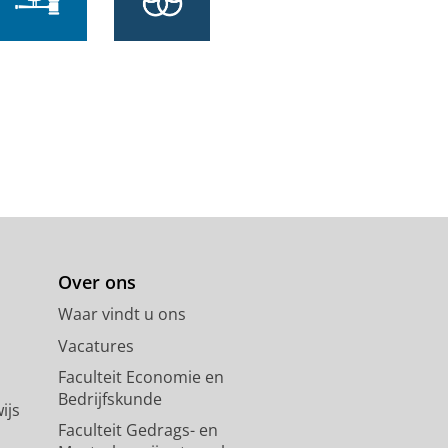
orary spatial applications:
894
.
16 blz.
Over ons
Waar vindt u ons
Vacatures
Faculteit Economie en
Bedrijfskunde
ijs
Faculteit Gedrags- en