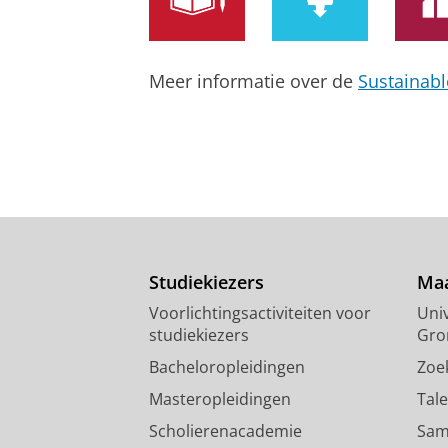
balanceren?
de Groot, B.
,
Leendertse, W.
&
Arts, 
Onderzoeksoutput
›
Meer informatie over de
Sustainab
Tensions in the original prem
Revisiting Elinor Ostrom
Neef, R.
,
Leendertse, W.
, de Koning,
Onderzoeksoutput
›
Studiekiezers
Maa
Voorlichtingsactiviteiten voor
Univ
studiekiezers
Gro
Bacheloropleidingen
Zoe
Masteropleidingen
Tal
Scholierenacademie
Sam