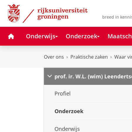
Skip
Skip
to
to
Content
Navigation
breed in kenni
Home
Onderwijs
Onderzoek
Maatsch
Over ons
Praktische zaken
Waar vi
prof. ir. W.L. (wim) Leenderts
Profiel
Onderzoek
Onderwijs