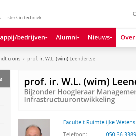
C
s - sterk in techniek
appij/bedrijven
Alumni
Nieuws
Over
ndt u ons
prof. ir. W.L. (wim) Leendertse
prof. ir. W.L. (wim) Lee
e
Bijzonder Hoogleraar Managemen
Infrastructuurontwikkeling
Faculteit Ruimtelijke Weten
Telefoon:
050 36 338