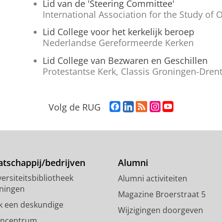
Lid van de 'Steering Committee'
International Association for the Study of
Lid College voor het kerkelijk beroep
Nederlandse Gereformeerde Kerken
Lid College van Bezwaren en Geschillen
Protestantse Kerk, Classis Groningen-Dren
F
L
R
I
Y
Volg de RUG
a
i
S
n
o
c
n
S
s
u
e
k
-
t
T
b
e
f
a
u
o
d
e
g
b
tschappij/bedrijven
Alumni
o
I
e
r
e
ersiteitsbibliotheek
Alumni activiteiten
k
n
d
a
-
ningen
p
-
R
m
k
Magazine Broerstraat 5
a
p
i
-
a
k een deskundige
Wijzigingen doorgeven
g
a
j
a
n
encentrum