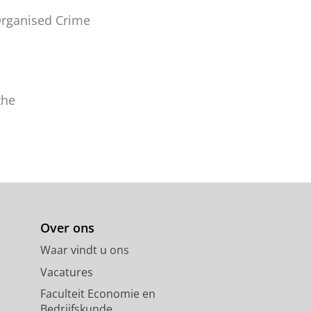
 Organised Crime
the
Over ons
Waar vindt u ons
Vacatures
Faculteit Economie en
Bedrijfskunde