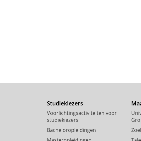
Studiekiezers
Maa
Voorlichtingsactiviteiten voor
Univ
studiekiezers
Gro
Bacheloropleidingen
Zoe
Masteropleidingen
Tal