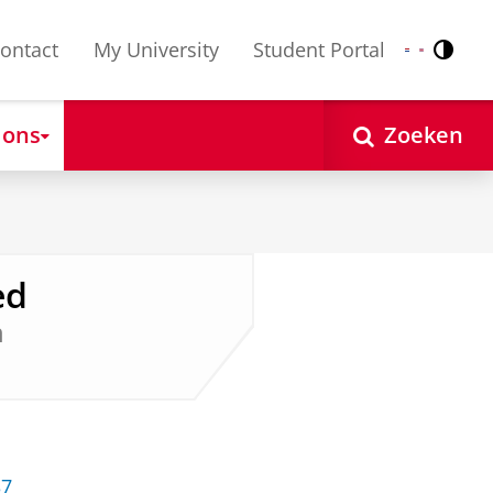
ontact
My University
Student Portal
Contr
Nederlands
English
 ons
Zoeken
ed
n
37