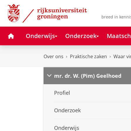
Skip
Skip
to
to
Content
Navigation
breed in kenni
Home
Onderwijs
Onderzoek
Maatsch
Over ons
Praktische zaken
Waar vi
mr. dr. W. (Pim) Geelhoed
Profiel
Onderzoek
Onderwijs