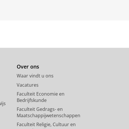
Over ons
Waar vindt u ons
Vacatures
Faculteit Economie en
Bedrijfskunde
ijs
Faculteit Gedrags- en
Maatschappijwetenschappen
Faculteit Religie, Cultuur en