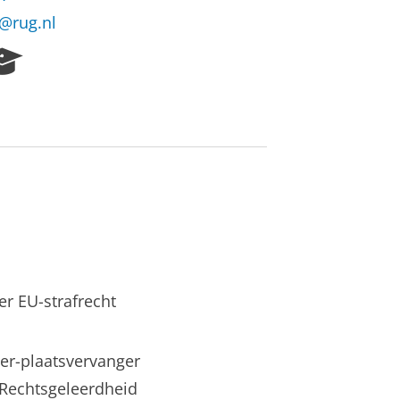
@rug.nl
R
e
s
e
a
r
c
h
P
o
r
t
a
er EU-strafrecht
l
r-plaatsvervanger
 Rechtsgeleerdheid