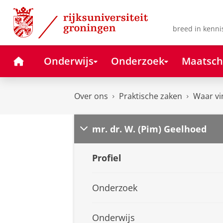
Skip
Skip
to
to
Content
Navigation
breed in kenni
Home
Onderwijs
Onderzoek
Maatsch
Over ons
Praktische zaken
Waar vi
mr. dr. W. (Pim) Geelhoed
Profiel
Onderzoek
Onderwijs