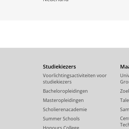
Studiekiezers
Maa
Voorlichtingsactiviteiten voor
Univ
studiekiezers
Gro
Bacheloropleidingen
Zoe
Masteropleidingen
Tal
Scholierenacademie
Sam
Cen
Summer Schools
Tec
Honours College