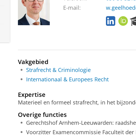
E-mail:
w.geelhoed
L
O
i
R
n
C
k
I
e
D
d
I
Vakgebied
n
Strafrecht & Criminologie
Internationaal & Europees Recht
Expertise
Materieel en formeel strafrecht, in het bijzond
Overige functies
Gerechtshof Arnhem-Leeuwarden: raadshee
Voorzitter Examencommissie Faculteit der