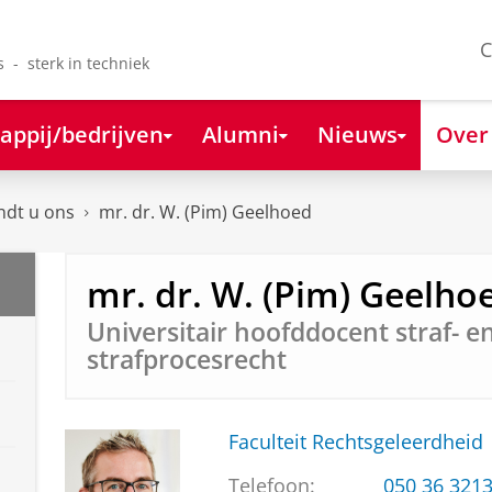
C
s - sterk in techniek
appij/bedrijven
Alumni
Nieuws
Over
ndt u ons
mr. dr. W. (Pim) Geelhoed
mr. dr. W. (Pim) Geelho
Universitair hoofddocent straf- e
strafprocesrecht
Faculteit Rechtsgeleerdheid
Telefoon:
050 36 321