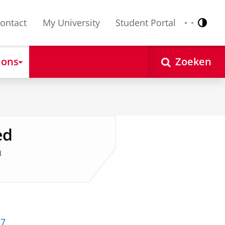
ontact
My University
Student Portal
Contr
Nederlands
English
 ons
Zoeken
ed
n
37