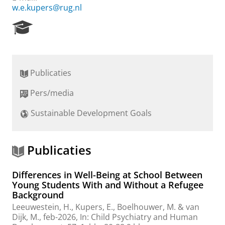
w.e.kupers@rug.nl
R
e
s
e
a
Publicaties
r
c
Pers/media
h
P
Sustainable Development Goals
o
r
t
a
Publicaties
l
Differences in Well-Being at School Between
Young Students With and Without a Refugee
Background
Leeuwestein, H.
,
Kupers, E.
, Boelhouwer, M. &
van
Dijk, M.
,
feb-2026
,
In:
Child Psychiatry and Human