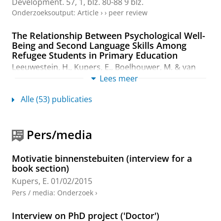
Development.
57
,
1
,
blz. 80-88
9 blz.
Onderzoeksoutput
:
Article
›
›
peer review
The Relationship Between Psychological Well-
Being and Second Language Skills Among
Refugee Students in Primary Education
Leeuwestein, H.
,
Kupers, E.
, Boelhouwer, M. &
van
Dijk, M.
,
2-jul-2026
, (E-pub ahead of print)
In:
Lees meer
Language Learning.
Onderzoeksoutput
:
Article
›
›
peer review
Alle (53) publicaties
1+1=3 ’t PASST Samen: Professionaliseren van
leerkrachten en jeugdhulpverleners in het
Pers/media
vormgeven van een integrale aanpak voor
leerlingen met (kenmerken van) autisme
Motivatie binnenstebuiten (interview for a
Geveke, C., Dijkstra, M.,
de Boer, A.
,
Kupers, E.
&
book section)
Steenbeek, H.
,
2025
,
Hanze University of Applied
Kupers, E.
01/02/2015
Sciences
.
Onderzoeksoutput
›
Pers / media
:
Onderzoek
›
Exploring the methodological breadth of
Interview on PhD project ('Doctor')