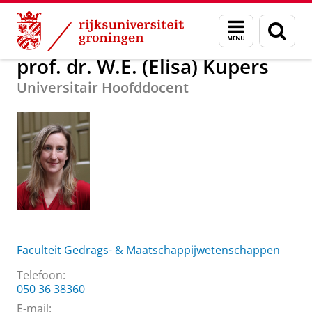
Skip
Skip
Over ons
prof. dr. W.E. (Elisa) Kupers
Menu
Zoek
to
to
en
Content
Navigation
zoeken
prof. dr. W.E. (Elisa) Kupers
Universitair Hoofddocent
Faculteit Gedrags- & Maatschappijwetenschappen
Telefoon:
050 36 38360
E-mail: