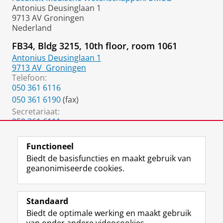
Antonius Deusinglaan 1
9713 AV Groningen
Nederland
FB34, Bldg 3215, 10th floor, room 1061
Antonius Deusinglaan 1
9713 AV
Groningen
Telefoon:
050 361 6116
050 361 6190
(fax)
Secretariaat:
050 361 6111
g.noppert@umcg.nl
Functioneel
Biedt de basisfuncties en maakt gebruik van
geanonimiseerde cookies.
F
L
R
I
Y
Volg de RUG
a
i
S
n
o
Standaard
c
n
S
s
u
Biedt de optimale werking en maakt gebruik
e
k
-
t
T
Studiekiezers