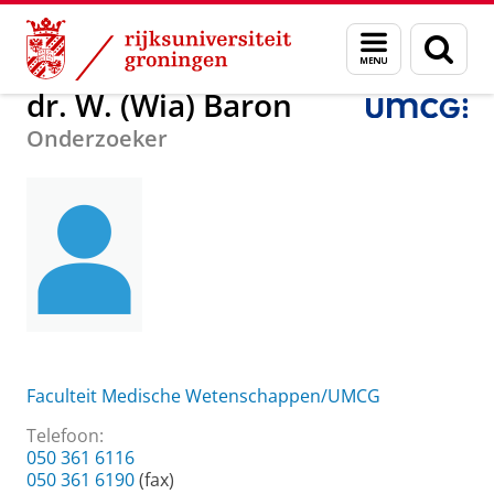
Skip
Skip
Over ons
dr. W. (Wia) Baron
Menu
Zoek
to
to
en
Content
Navigation
zoeken
dr. W. (Wia) Baron
Onderzoeker
Faculteit Medische Wetenschappen/UMCG
Telefoon:
050 361 6116
050 361 6190
(fax)