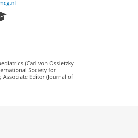
mcg.nl
R
e
s
e
a
r
c
h
iatrics (Carl von Ossietzky
P
ernational Society for
o
Associate Editor (Journal of
r
t
a
l