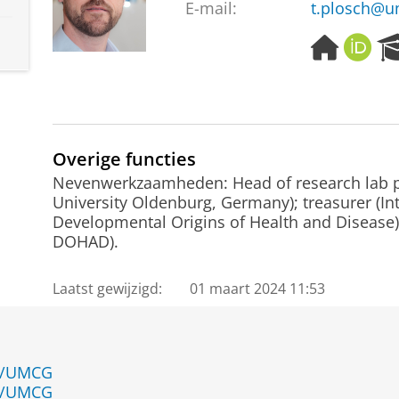
E-mail:
t.plosch@u
H
O
o
R
m
C
e
I
p
D
a
Overige functies
g
e
Nevenwerkzaamheden: Head of research lab ped
University Oldenburg, Germany); treasurer (Int
Developmental Origins of Health and Disease); 
DOHAD).
Laatst gewijzigd:
01 maart 2024 11:53
en/UMCG
en/UMCG