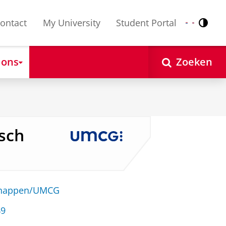
ontact
My University
Student Portal
Contr
Nederlands
English
 ons
Zoeken
osch
schappen/UMCG
49