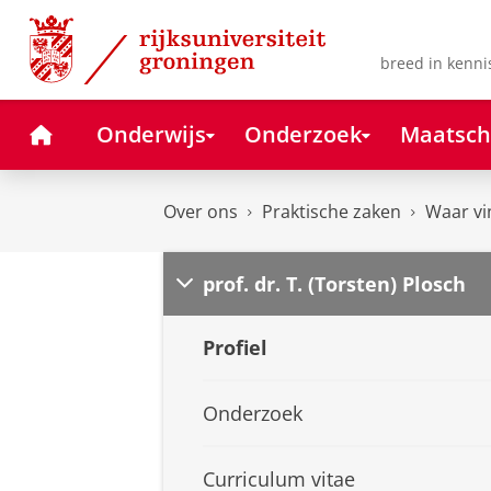
Skip
Skip
to
to
Content
Navigation
breed in kenni
Home
Onderwijs
Onderzoek
Maatsch
Over ons
Praktische zaken
Waar vi
prof. dr. T. (Torsten) Plosch
Profiel
Onderzoek
Curriculum vitae