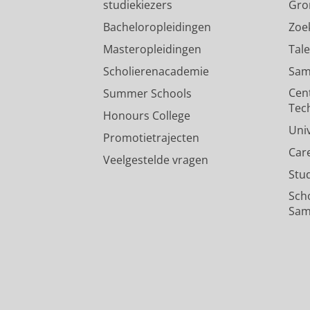
studiekiezers
Gro
Bacheloropleidingen
Zoe
Masteropleidingen
Tal
Scholierenacademie
Sam
Cen
Summer Schools
Tec
Honours College
Uni
Promotietrajecten
Car
Veelgestelde vragen
Stu
Sch
Sam