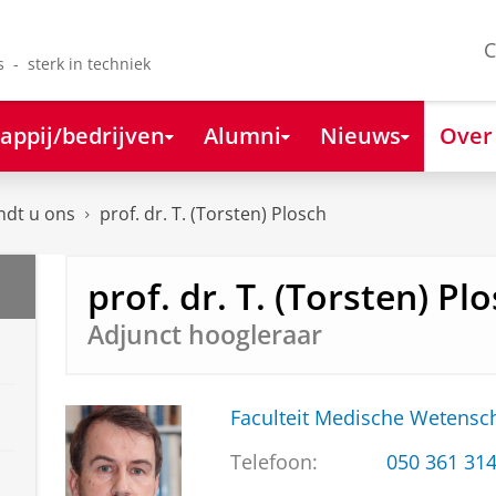
C
s - sterk in techniek
appij/bedrijven
Alumni
Nieuws
Over
ndt u ons
prof. dr. T. (Torsten) Plosch
prof. dr. T. (Torsten) Pl
Adjunct hoogleraar
Faculteit Medische Weten
Telefoon:
050 361 31