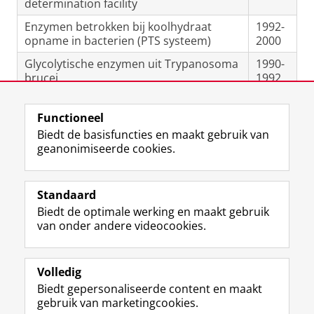
determination facility
Enzymen betrokken bij koolhydraat
1992-
opname in bacterien (PTS systeem)
2000
Glycolytische enzymen uit Trypanosoma
1990-
brucei
1992
Functioneel
Laatst gewijzigd:
31 maart 2026 15:26
Biedt de basisfuncties en maakt gebruik van
geanonimiseerde cookies.
F
L
R
I
Y
Volg de RUG
a
i
S
n
o
Standaard
c
n
S
s
u
Biedt de optimale werking en maakt gebruik
e
k
-
t
T
Studiekiezers
van onder andere videocookies.
b
e
f
a
u
Maatschappij/bedrijven
o
d
e
g
b
o
I
e
r
e
Alumni
k
n
d
a
-
Volledig
p
-
R
m
k
Biedt gepersonaliseerde content en maakt
Over ons
a
p
i
-
a
gebruik van marketingcookies.
g
a
j
a
n