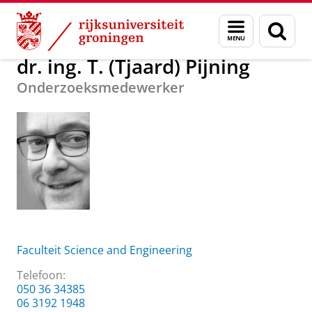
Skip
Skip
Over ons
dr. ing. T. (Tjaard) Pijning
Menu
Zoek
to
to
en
Content
Navigation
zoeken
dr. ing. T. (Tjaard) Pijning
Onderzoeksmedewerker
Faculteit Science and Engineering
Telefoon:
050 36 34385
06 3192 1948