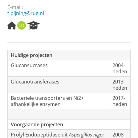
E-mail:
t.pijning@rug.nl
H
O
R
o
R
e
m
C
s
e
I
e
p
D
a
Huidige projecten
a
r
g
c
Glucansucrases
2004-
e
h
heden
P
o
Glucanotransferases
2013-
r
heden
t
Bacteriele transporters en Ni2+
2017-
a
afhankelijke enzymen
heden
l
Voorgaande projecten
Prolyl Endopeptidase uit
Aspergillus niger
2008-