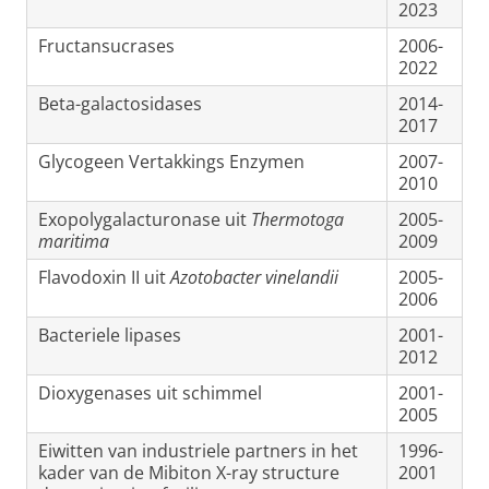
2023
Fructansucrases
2006-
2022
Beta-galactosidases
2014-
2017
Glycogeen Vertakkings Enzymen
2007-
2010
Exopolygalacturonase uit
Thermotoga
2005-
maritima
2009
Flavodoxin II uit
Azotobacter vinelandii
2005-
2006
Bacteriele lipases
2001-
2012
Dioxygenases uit schimmel
2001-
2005
Eiwitten van industriele partners in het
1996-
kader van de Mibiton X-ray structure
2001