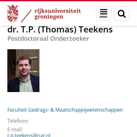
Skip
Skip
Over ons
dr. T.P. (Thomas) Teekens
Menu
Zoek
to
to
en
Content
Navigation
zoeken
dr. T.P. (Thomas) Teekens
Postdoctoraal Onderzoeker
Faculteit Gedrags- & Maatschappijwetenschappen
Telefoon:
E-mail:
t.p.teekens@rug.nl