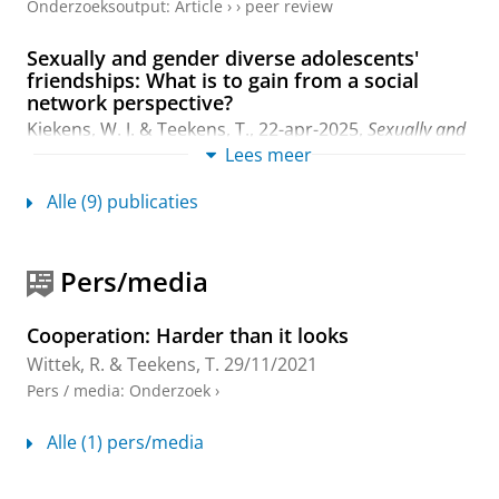
Onderzoeksoutput
:
Article
›
›
peer review
Sexually and gender diverse adolescents'
friendships: What is to gain from a social
network perspective?
Kiekens, W. J.
&
Teekens, T.
,
22-apr-2025
,
Sexually and
Gender Diverse Adolescents: Critical Perspectives on Risk
Lees meer
and Resilience.
Baams, L. & Kaufman, T. M. L. (reds.).
1
uitgave
Routledge
,
blz. 42-52
11 blz.
Alle (9) publicaties
Onderzoeksoutput
›
›
peer review
Sustainable Collaboration in Care: Joint
Pers/media
Production Motivation and Interprofessional
Learning in an Interorganizational Network
Cooperation: Harder than it looks
Teekens, T.
,
2024
, [Groningen]:
University of
Wittek, R.
&
Teekens, T.
29/11/2021
Groningen
.
233 blz.
Onderzoeksoutput
Pers / media
:
Onderzoek
›
Shared understanding and task-
Alle (1) pers/media
interdependence in nursing interns’
collaborative relations: A social network study