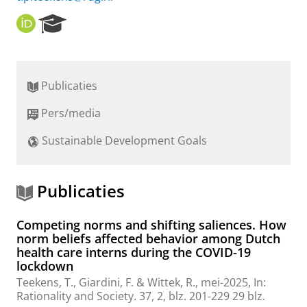
O
R
R
e
C
s
I
e
D
a
Publicaties
r
c
Pers/media
h
P
Sustainable Development Goals
o
r
t
a
Publicaties
l
Competing norms and shifting saliences. How
norm beliefs affected behavior among Dutch
health care interns during the COVID-19
lockdown
Teekens, T.
,
Giardini, F.
&
Wittek, R.
,
mei-2025
,
In:
Rationality and Society.
37
,
2
,
blz. 201-229
29 blz.