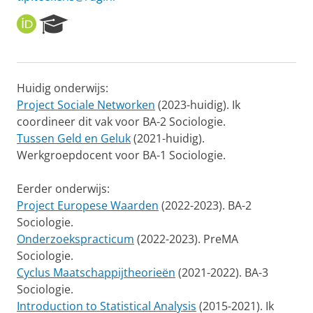
O
R
R
e
C
s
I
e
D
a
Huidig onderwijs:
r
Project Sociale Networken
(2023-huidig). Ik
c
h
coordineer dit vak voor BA-2 Sociologie.
P
Tussen Geld en Geluk
(2021-huidig).
o
Werkgroepdocent voor BA-1 Sociologie.
r
t
Eerder onderwijs:
a
l
Project Europese Waarden
(2022-2023). BA-2
Sociologie.
Onderzoekspracticum
(2022-2023). PreMA
Sociologie.
Cyclus Maatschappijtheorieën
(2021-2022). BA-3
Sociologie.
Introduction to Statistical Analysis
(2015-2021). Ik