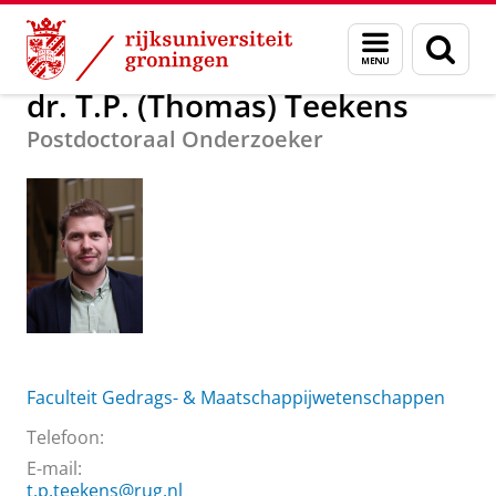
Skip
Skip
Over ons
dr. T.P. (Thomas) Teekens
Menu
Zoek
to
to
en
Content
Navigation
zoeken
dr. T.P. (Thomas) Teekens
Postdoctoraal Onderzoeker
Faculteit Gedrags- & Maatschappijwetenschappen
Telefoon:
E-mail:
t.p.teekens@rug.nl