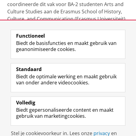
coordineerde dit vak voor BA-2 studenten Arts and
Culture Studies aan de Erasmus School of History,
Culture, and Communication (Erasmus Universiteit),
Rotterdam.
Functioneel
Laatst gewijzigd:
16 januari 2024 14:39
Biedt de basisfuncties en maakt gebruik van
geanonimiseerde cookies.
F
L
R
I
Y
Volg de RUG
a
i
S
n
o
Standaard
c
n
S
s
u
Biedt de optimale werking en maakt gebruik
e
k
-
t
T
Studiekiezers
van onder andere videocookies.
b
e
f
a
u
Maatschappij/bedrijven
o
d
e
g
b
o
I
e
r
e
Alumni
k
n
d
a
-
Volledig
p
-
R
m
k
Biedt gepersonaliseerde content en maakt
Over ons
a
p
i
-
a
gebruik van marketingcookies.
g
a
j
a
n
i
g
k
c
a
Disclaimer & Copyright
Privacy
Cookies
n
i
s
c
a
Stel je cookievoorkeur in. Lees onze
privacy
en