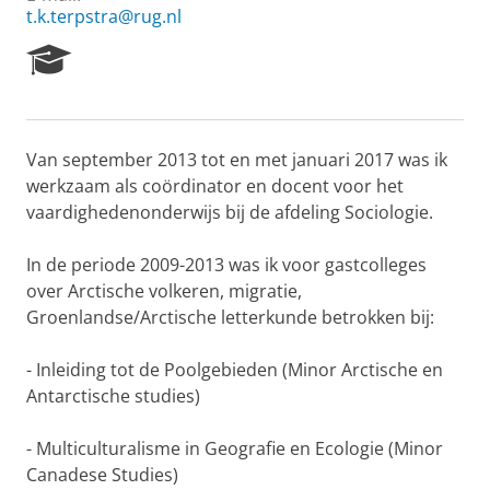
t.k.terpstra@rug.nl
R
e
s
e
a
Van september 2013 tot en met januari 2017 was ik
r
werkzaam als coördinator en docent voor het
c
h
vaardighedenonderwijs bij de afdeling Sociologie.
P
o
In de periode 2009-2013 was ik voor gastcolleges
r
over Arctische volkeren, migratie,
t
Groenlandse/Arctische letterkunde betrokken bij:
a
l
- Inleiding tot de Poolgebieden (Minor Arctische en
Antarctische studies)
- Multiculturalisme in Geografie en Ecologie (Minor
Canadese Studies)