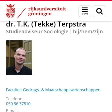
Skip
Skip
Over ons
dr. T.K. (Tekke) Terpstra
Menu
Zoek
to
to
en
Content
Navigation
zoeken
dr. T.K. (Tekke) Terpstra
Studieadviseur Sociologie
hij/hem/zijn
Faculteit Gedrags- & Maatschappijwetenschappen
Telefoon:
050 36 37810
E-mail: