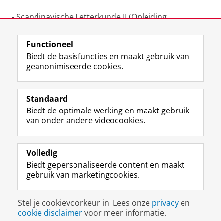
- Scandinavische Letterkunde II (Opleiding
Scandinavische Talen en Culturen)
Functioneel
Laatst gewijzigd:
25 juni 2022 00:02
Biedt de basisfuncties en maakt gebruik van
geanonimiseerde cookies.
F
L
R
I
Y
Volg de RUG
a
i
S
n
o
Standaard
c
n
S
s
u
Biedt de optimale werking en maakt gebruik
e
k
-
t
T
Studiekiezers
van onder andere videocookies.
b
e
f
a
u
Maatschappij/bedrijven
o
d
e
g
b
o
I
e
r
e
Alumni
k
n
d
a
-
Volledig
p
-
R
m
k
Biedt gepersonaliseerde content en maakt
Over ons
a
p
i
-
a
gebruik van marketingcookies.
g
a
j
a
n
i
g
k
c
a
Disclaimer & Copyright
Privacy
Cookies
n
i
s
c
a
Stel je cookievoorkeur in. Lees onze
privacy
en
Inloggen
a
n
u
o
l
cookie disclaimer
voor meer informatie.