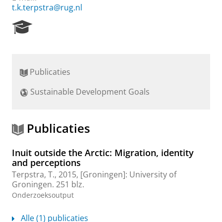
t.k.terpstra@rug.nl
R
e
s
e
a
Publicaties
r
c
Sustainable Development Goals
h
P
o
r
Publicaties
t
a
Inuit outside the Arctic: Migration, identity
l
and perceptions
Terpstra, T.
,
2015
, [Groningen]:
University of
Groningen
.
251 blz.
Onderzoeksoutput
Alle (1) publicaties