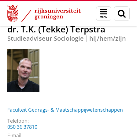
Skip
Skip
Over ons
dr. T.K. (Tekke) Terpstra
Menu
Zoek
to
to
en
Content
Navigation
zoeken
dr. T.K. (Tekke) Terpstra
Studieadviseur Sociologie
hij/hem/zijn
Faculteit Gedrags- & Maatschappijwetenschappen
Telefoon:
050 36 37810
E-mail: