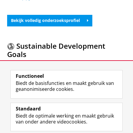
Bekijk volledig onderzoeksprofiel
Sustainable Development
Goals
Meer informatie over de
Sustainable Development
Functioneel
Goals.
Biedt de basisfuncties en maakt gebruik van
geanonimiseerde cookies.
F
L
R
I
Y
Volg de RUG
a
i
S
n
o
Standaard
c
n
S
s
u
Biedt de optimale werking en maakt gebruik
e
k
-
t
T
Studiekiezers
van onder andere videocookies.
b
e
f
a
u
Maatschappij/bedrijven
o
d
e
g
b