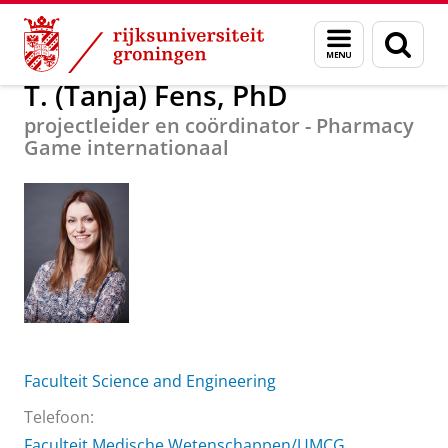
Skip
Skip
Over ons
T. (Tanja) Fens, PhD
Menu
Zoek
to
to
en
Content
Navigation
zoeken
T. (Tanja) Fens, PhD
projectleider en coördinator - Pharmacy
Game internationaal
Faculteit Science and Engineering
Telefoon:
Faculteit Medische Wetenschappen/UMCG