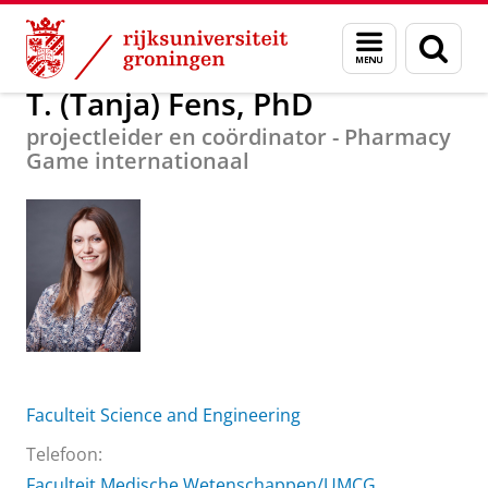
Skip
Skip
Over ons
T. (Tanja) Fens, PhD
Menu
Zoek
to
to
en
Content
Navigation
zoeken
T. (Tanja) Fens, PhD
projectleider en coördinator - Pharmacy
Game internationaal
Faculteit Science and Engineering
Telefoon:
Faculteit Medische Wetenschappen/UMCG