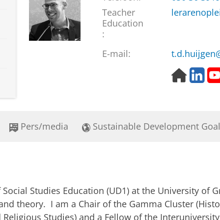
Teacher
lerarenople
Education
:
E-mail:
t.d.huijgen
H
L
o
i
m
n
e
k
p
e
Pers/media
Sustainable Development Goa
a
d
g
I
e
n
f Social Studies Education (UD1) at the University of 
and theory. I am a Chair of the Gamma Cluster (Hist
 Religious Studies) and a Fellow of the Interuniversi