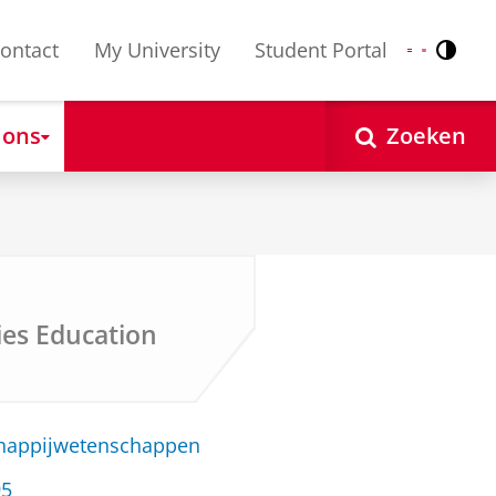
ontact
My University
Student Portal
Contr
Nederlands
English
 ons
Zoeken
dies Education
chappijwetenschappen
95