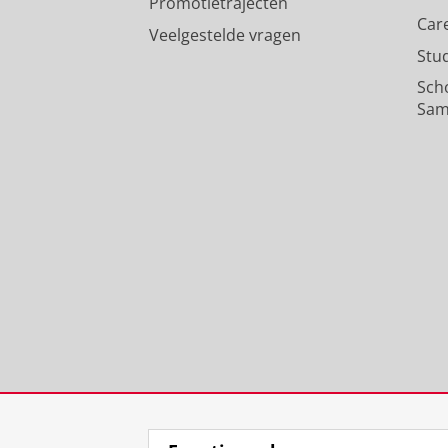
Promotietrajecten
Huijgen, T.
31/10/2024
Car
Veelgestelde vragen
Pers / media
:
Expert Comment
›
Stu
Sch
Sam