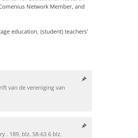
RO Comenius Network Member, and
tage education, (student) teachers'
rift van de vereniging van
ry .
189
,
blz. 58-63
6 blz.