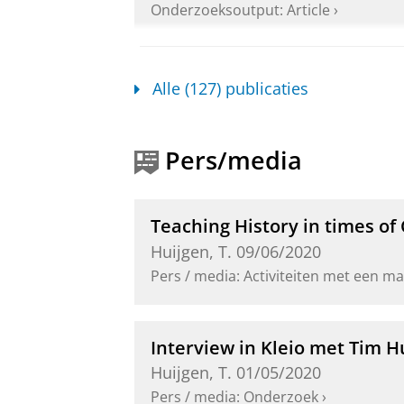
Onderzoeksoutput
:
Article
›
Exploring the role of archae
Alle (127) publicaties
Huijgen, T.
& de Groot-Reuvekam
Ljubljana:
Slovenian National C
Onderzoeksoutput
›
Pers/media
Hij kon al die dingen in eer
Teaching History in times of
Historical Perspective Takin
Huijgen, T.
09/06/2020
Sikkema, K., Thole, L.,
Huijgen, T.
Pers / media
:
Activiteiten met een ma
Onderzoeksoutput
:
Article
›
›
peer re
Interview in Kleio met Tim H
Students’ historical contextu
Huijgen, T.
01/05/2020
Huijgen, T.
, Holthuis, P., van Boxt
Pers / media
:
Onderzoek
›
67
,
4
,
blz. 439-468
31 blz.