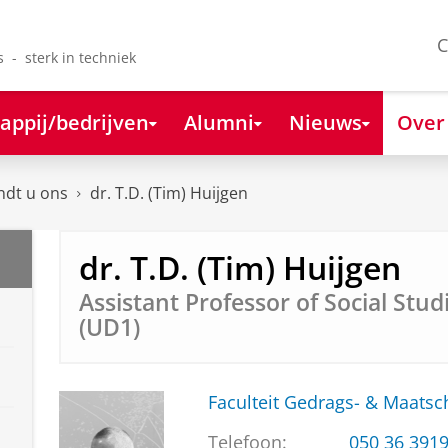
C
s - sterk in techniek
appij/bedrijven
Alumni
Nieuws
Over
ndt u ons
dr. T.D. (Tim) Huijgen
dr. T.D. (Tim) Huijgen
Assistant Professor of Social Stu
(UD1)
Faculteit Gedrags- & Maats
Telefoon:
050 36 391