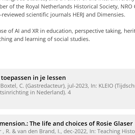
ber of the Royal Netherlands Historical Society, N
-reviewed scientific journals HERJ and Dimensies.
use of AI and XR in education, perspective taking, heri
hing and learning of social studies.
toepassen in je lessen
Boxtel, C. (Gastredacteur),
jul-2023
,
In:
KLEIO (Tijdsch
sinrichting in Nederland).
4
mension.: The life and choices of Rosie Glaser
r , R. & van den Brand, I.,
dec-2022
,
In:
Teaching Histo