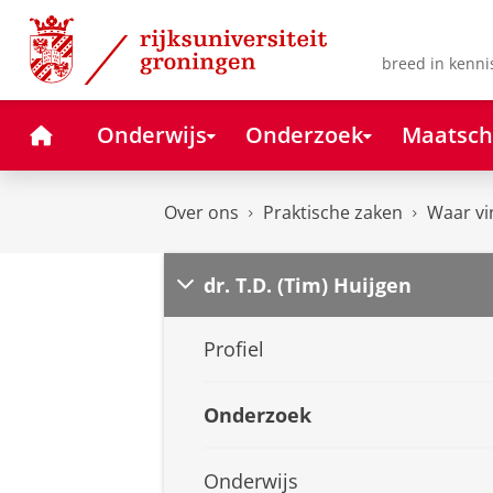
Skip
Skip
to
to
Content
Navigation
breed in kenni
Home
Onderwijs
Onderzoek
Maatsch
Over ons
Praktische zaken
Waar vi
dr. T.D. (Tim) Huijgen
Profiel
Onderzoek
Onderwijs