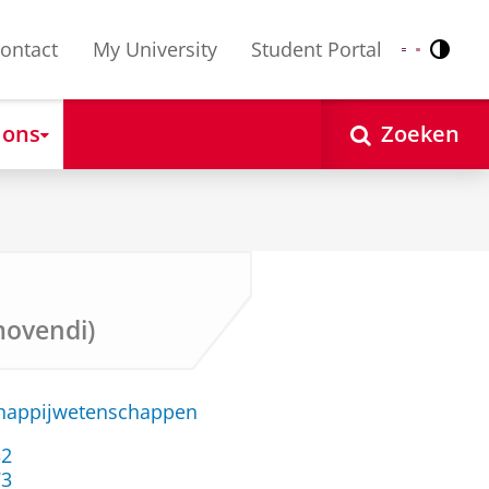
ontact
My University
Student Portal
Contr
Nederlands
English
 ons
Zoeken
movendi)
chappijwetenschappen
32
73