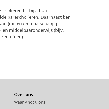
cholieren bij bijv. hun
iddelbarescholieren. Daarnaast ben
 van (milieu en maatschappij-
- en middelbaaronderwijs (bijv.
erentuinen).
Over ons
Waar vindt u ons