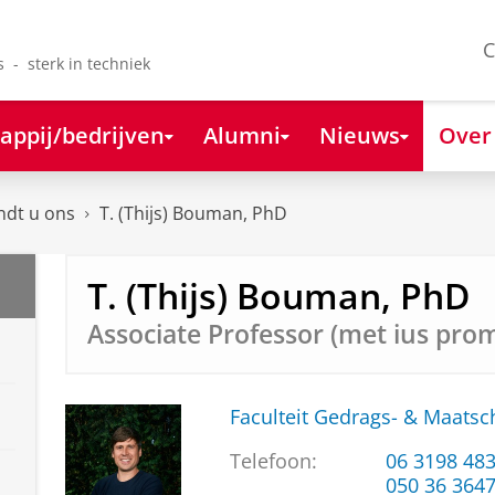
C
s - sterk in techniek
appij/bedrijven
Alumni
Nieuws
Over
ndt u ons
T. (Thijs) Bouman, PhD
T. (Thijs) Bouman, PhD
Associate Professor (met ius pro
Faculteit Gedrags- & Maats
Telefoon:
06 3198 48
050 36 364