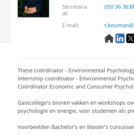
Secretaria
050 36 363
at:
E-mail:
t.bouman@r
H
L
o
i
m
n
e
k
p
e
a
d
These coördinator - Environmental Psycholog
g
I
Internship coördinator - Environmental Psych
e
n
Coördinator Economic and Consumer Psycholog
Gastcollege's binnen vakken en workshops ov
psychologie en energie, voor studenten als pr
Voorbeelden Bachelor's en Master's cursusse