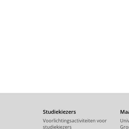
Studiekiezers
Maa
Voorlichtingsactiviteiten voor
Univ
studiekiezers
Gro