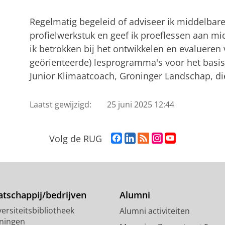
Regelmatig begeleid of adviseer ik middelbares
profielwerkstuk en geef ik proeflessen aan m
ik betrokken bij het ontwikkelen en evalueren
geörienteerde) lesprogramma's voor het basis
Junior Klimaatcoach, Groninger Landschap, di
Laatst gewijzigd:
25 juni 2025 12:44
F
L
R
I
Y
Volg de RUG
a
i
S
n
o
c
n
S
s
u
e
k
-
t
T
b
e
f
a
u
o
d
e
g
b
tschappij/bedrijven
Alumni
o
I
e
r
e
ersiteitsbibliotheek
Alumni activiteiten
k
n
d
a
-
ningen