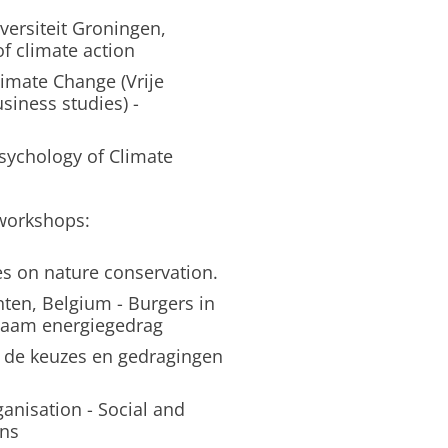
versiteit Groningen,
of climate action
limate Change (Vrije
iness studies) -
Psychology of Climate
workshops:
s on nature conservation.
en, Belgium - Burgers in
rzaam energiegedrag
r de keuzes en gedragingen
anisation - Social and
ons