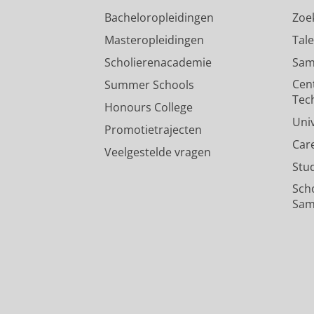
Bacheloropleidingen
Zoe
Masteropleidingen
Tal
Scholierenacademie
Sam
Cen
Summer Schools
Tec
Honours College
Uni
Promotietrajecten
Car
Veelgestelde vragen
Stu
Sch
Sam