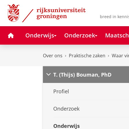
Skip
Skip
to
to
Content
Navigation
breed in kenni
Home
Onderwijs
Onderzoek
Maatsch
Over ons
Praktische zaken
Waar vi
T. (Thijs) Bouman, PhD
Profiel
Onderzoek
Onderwijs