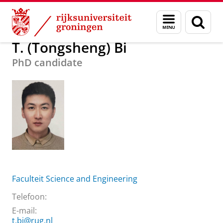
Skip
Skip
Over ons
T. (Tongsheng) Bi
Menu
Zoek
to
to
en
Content
Navigation
zoeken
T. (Tongsheng) Bi
PhD candidate
Faculteit Science and Engineering
Telefoon:
E-mail:
t.bi@rug.nl