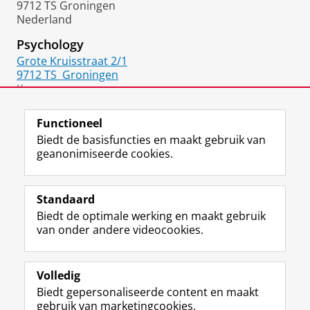
9712 TS Groningen
Nederland
Psychology
Grote Kruisstraat 2/1
9712 TS
Groningen
Kamer:
Hv304
Functioneel
Biedt de basisfuncties en maakt gebruik van
geanonimiseerde cookies.
F
L
R
I
Y
Volg de RUG
a
i
S
n
o
Standaard
c
n
S
s
u
Biedt de optimale werking en maakt gebruik
e
k
-
t
T
Studiekiezers
van onder andere videocookies.
b
e
f
a
u
Maatschappij/bedrijven
o
d
e
g
b
o
I
e
r
e
Alumni
k
n
d
a
-
Volledig
p
-
R
m
k
Biedt gepersonaliseerde content en maakt
Over ons
a
p
i
-
a
gebruik van marketingcookies.