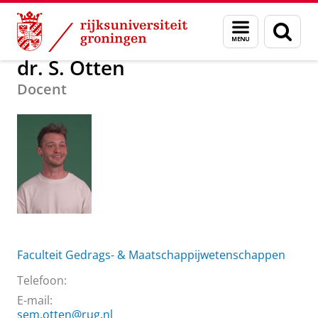
Skip
Skip
Over ons
dr. S. Otten
Menu
Zoek
to
to
en
Content
Navigation
zoeken
dr. S. Otten
Docent
Faculteit Gedrags- & Maatschappijwetenschappen
Telefoon:
E-mail:
sem.otten@rug.nl