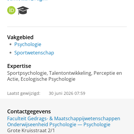
O
R
R
e
C
s
I
e
D
a
Vakgebied
r
Psychologie
c
h
Sportwetenschap
P
o
Expertise
r
Sportpsychologie, Talentontwikkeling, Perceptie en
t
Actie, Ecologische Psychologie
a
l
Laatst gewijzigd:
30 juni 2026 07:59
Contactgegevens
Faculteit Gedrags- & Maatschappijwetenschappen
Onderwijseenheid Psychologie — Psychologie
Grote Kruisstraat 2/1