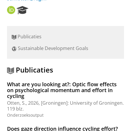
O
R
R
e
C
s
I
e
D
a
Publicaties
r
c
Sustainable Development Goals
h
P
o
r
Publicaties
t
a
What are you looking at?: Optic flow effects
l
on psychological momentum and effort in
cycling
Otten, S.
,
2026
, [Groningen]:
University of Groningen
.
119 blz.
Onderzoeksoutput
Does gaze direction influence cycling effort?