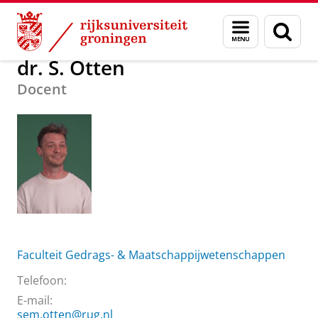
Skip
Skip
Over ons
dr. S. Otten
Menu
Zoek
to
to
en
Content
Navigation
zoeken
dr. S. Otten
Docent
Faculteit Gedrags- & Maatschappijwetenschappen
Telefoon:
E-mail:
sem.otten@rug.nl