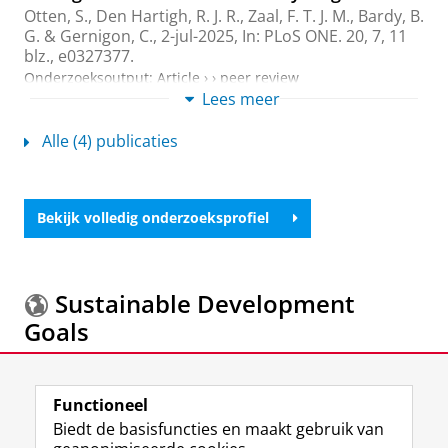
Otten, S.
,
Den Hartigh, R. J. R.
,
Zaal, F. T. J. M.
, Bardy, B.
G. & Gernigon, C.,
2-jul-2025
,
In:
PLoS ONE.
20
,
7
,
11
blz.
, e0327377.
Onderzoeksoutput
:
Article
›
›
peer review
Lees meer
Optic flow and cycling effort: Where to look to
Alle (4) publicaties
go faster
Otten, S.
,
Den Hartigh, R. J. R.
,
Zaal, F. T. J. M.
, Bardy, B.
G. & Gernigon, C.,
jun-2025
,
In:
Human Movement
Science.
101
,
11 blz.
, 103353.
Bekijk volledig onderzoeksprofiel
Onderzoeksoutput
:
Article
›
›
peer review
The relation between complexity and resilient
motor performance, and the effects of
Sustainable Development
differential learning
Goals
den Hartigh, R.
,
Otten, S.
, Gruszczynska, Z. &
Hill, Y.
,
12-aug-2021
,
In:
Frontiers in Human Neuroscience.
15
,
10 blz.
, 715375.
Meer informatie over de
Sustainable Development
Onderzoeksoutput
:
Article
›
›
peer review
Functioneel
Goals.
Biedt de basisfuncties en maakt gebruik van