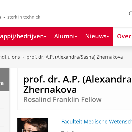
C
s - sterk in techniek
appij/bedrijven
Alumni
Nieuws
Over
ndt u ons
prof. dr. A.P. (Alexandra/Sasha) Zhernakova
prof. dr. A.P. (Alexandr
va
Zhernakova
Rosalind Franklin Fellow
Faculteit Medische Weten