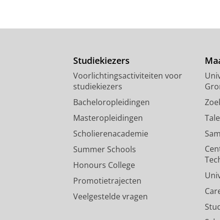
Studiekiezers
Maa
Voorlichtingsactiviteiten voor
Univ
studiekiezers
Gro
Bacheloropleidingen
Zoe
Masteropleidingen
Tal
Scholierenacademie
Sam
Cen
Summer Schools
Tec
Honours College
Uni
Promotietrajecten
Car
Veelgestelde vragen
Stu