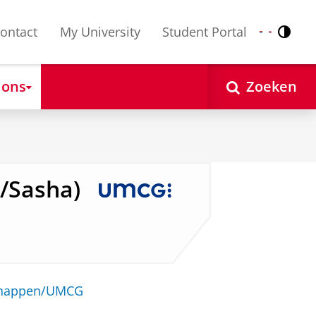
ontact
My University
Student Portal
Contr
Nederlands
English
 ons
Zoeken
a/Sasha)
schappen/UMCG