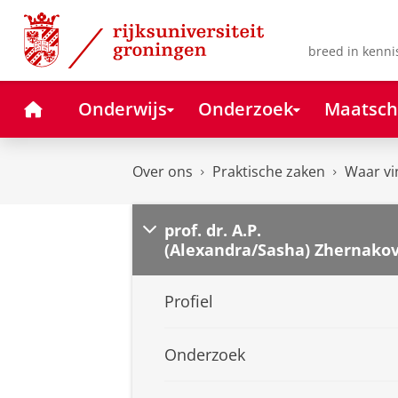
Skip
Skip
to
to
Content
Navigation
breed in kenni
Home
Onderwijs
Onderzoek
Maatsch
Over ons
Praktische zaken
Waar vi
prof. dr. A.P.
(Alexandra/Sasha) Zhernako
Profiel
Onderzoek