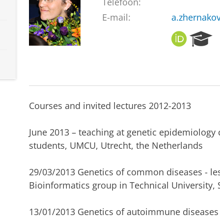
Telefoon:
E-mail:
a.zhernako
O
R
R
e
C
s
I
e
D
a
r
c
Courses and invited lectures 2012-2013
h
P
June 2013 – teaching at genetic epidemiology
o
r
students, UMCU, Utrecht, the Netherlands
t
a
29/03/2013 Genetics of common diseases - le
l
Bioinformatics group in Technical University, 
13/01/2013 Genetics of autoimmune diseases 