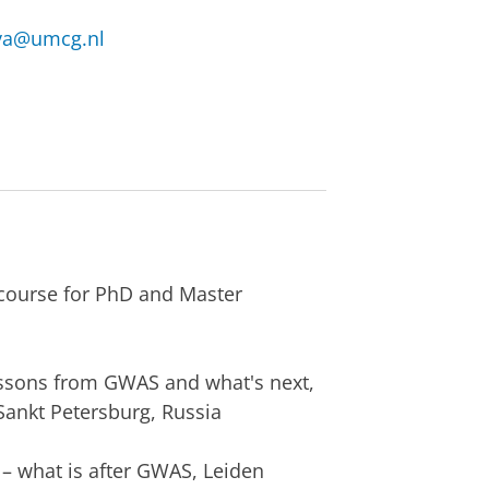
va@umcg.nl
 course for PhD and Master
ssons from GWAS and what's next,
Sankt Petersburg, Russia
– what is after GWAS, Leiden