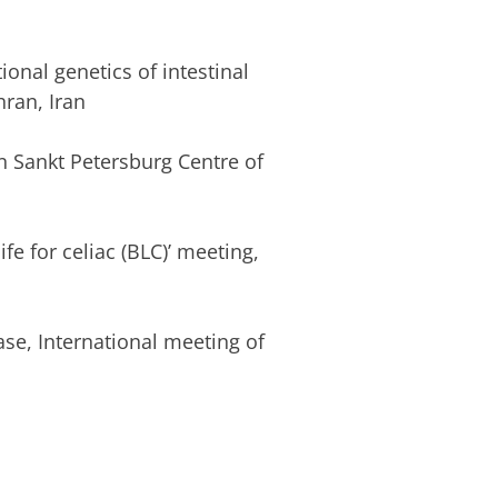
onal genetics of intestinal
hran, Iran
n Sankt Petersburg Centre of
ife for celiac (BLC)’ meeting,
ase, International meeting of