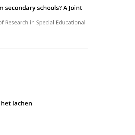
m secondary schools? A Joint
of Research in Special Educational
f students with Autism
al of Inclusive Education.
30
,
5
,
blz.
mainstream secondary education
 het lachen
al Needs Education.
41
,
3
,
blz. 546-