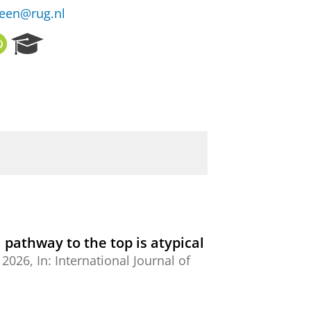
teen@rug.nl
O
R
R
e
C
s
I
e
D
a
r
c
h
P
o
r
t
a
l
pathway to the top is atypical
,
2026
,
In:
International Journal of