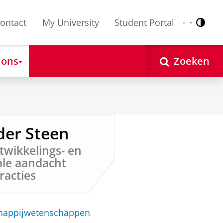
ontact
My University
Student Portal
Contr
Nederlands
English
 ons
Zoeken
 der Steen
twikkelings- en
ale aandacht
racties
chappijwetenschappen