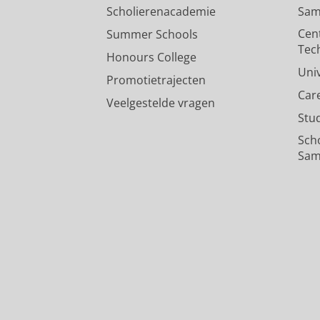
Scholierenacademie
Sam
Pers / media
:
Onderzoek
›
Cen
Summer Schools
Tec
Honours College
Uni
Promotietrajecten
Car
Veelgestelde vragen
Stu
Sch
Sam