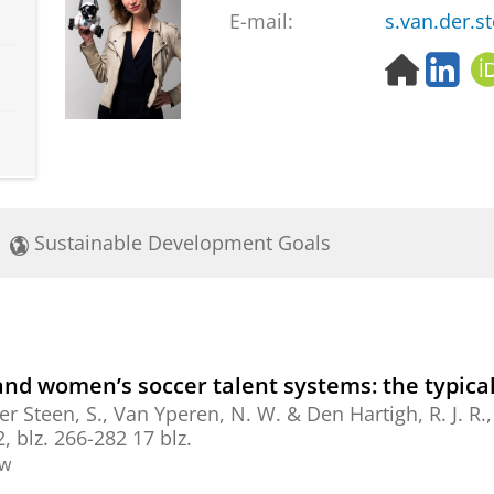
E-mail:
s.van.der.s
H
L
o
i
m
n
e
k
p
e
a
d
g
I
e
n
Sustainable Development Goals
nd women’s soccer talent systems: the typical 
r Steen, S.
,
Van Yperen, N. W.
&
Den Hartigh, R. J. R.
2
,
blz. 266-282
17 blz.
ew