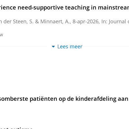
rience need-supportive teaching in mainstrea
n der Steen, S.
&
Minnaert, A.
,
8-apr-2026
,
In:
Journal 
ew
Lees meer
 secondary schools regarding the inclusion o
untry study
 S.
&
Minnaert, A.
,
26-mrt-2026
,
In:
International Journ
ew
the needs of autistic female students during 
somberste patiënten op de kinderafdeling aan
 S.
&
Minnaert, A.
,
2026
,
In:
European Journal of Speci
ew