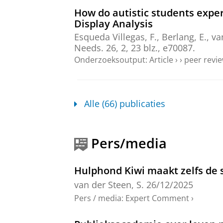
How do autistic students expe
Display Analysis
Esqueda Villegas, F.
, Berlang, E.,
va
Needs.
26
,
2
,
23 blz.
, e70087.
Onderzoeksoutput
:
Article
›
›
peer revi
Teachers’ needs in mainstream
Spectrum Disorder: a cross-co
Alle (66) publicaties
Esqueda Villegas, F.
,
van der Steen,
954-969
16 blz.
Onderzoeksoutput
:
Article
›
›
peer revi
Pers/media
‘This gives order and peace’: 
in the Netherlands
Hulphond Kiwi maakt zelfs de 
Esqueda Villegas, F.
,
van der Steen,
van der Steen, S.
26/12/2025
563
18 blz.
Pers / media
:
Expert Comment
›
Onderzoeksoutput
:
Article
›
›
peer revi