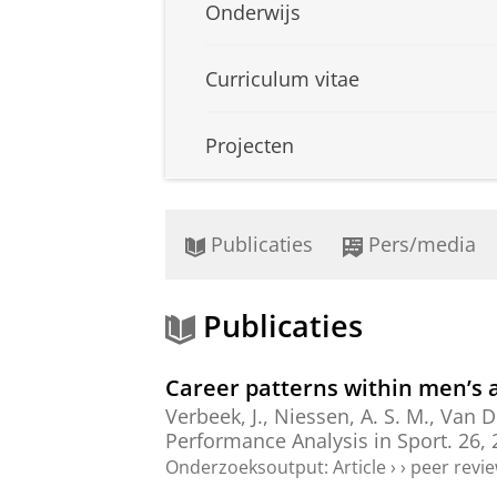
Onderwijs
Curriculum vitae
Projecten
Publicaties
Pers/media
Publicaties
Career patterns within men’s a
Verbeek, J.,
Niessen, A. S. M.
,
Van De
Performance Analysis in Sport.
26
,
Onderzoeksoutput
:
Article
›
›
peer revi