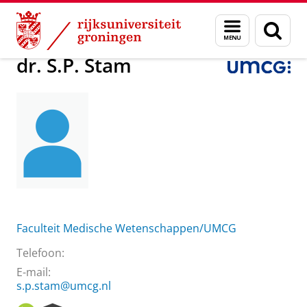
Skip
Skip
Over ons
dr. S.P. Stam
Menu
Zoek
to
to
en
Content
Navigation
zoeken
dr. S.P. Stam
Faculteit Medische Wetenschappen/UMCG
Telefoon:
E-mail:
s.p.stam@umcg.nl