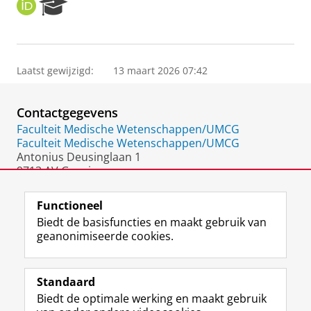
O
R
R
e
C
s
I
e
D
a
Laatst gewijzigd:
13 maart 2026 07:42
r
c
h
Contactgegevens
P
o
Faculteit Medische Wetenschappen/UMCG
r
Faculteit Medische Wetenschappen/UMCG
t
Antonius Deusinglaan 1
a
9713 AV Groningen
l
Nederland
Functioneel
Biedt de basisfuncties en maakt gebruik van
geanonimiseerde cookies.
F
L
R
I
Y
Volg de RUG
a
i
S
n
o
Standaard
c
n
S
s
u
Biedt de optimale werking en maakt gebruik
e
k
-
t
T
Studiekiezers