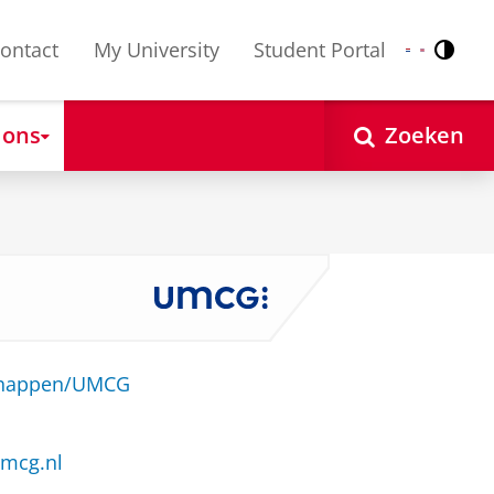
ontact
My University
Student Portal
Contr
Nederlands
English
 ons
Zoeken
schappen/UMCG
mcg.nl