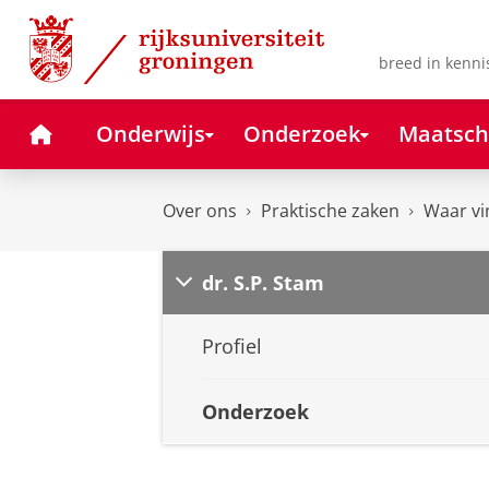
Skip
Skip
to
to
Content
Navigation
breed in kenni
Home
Onderwijs
Onderzoek
Maatsch
Over ons
Praktische zaken
Waar vi
dr. S.P. Stam
Profiel
Onderzoek