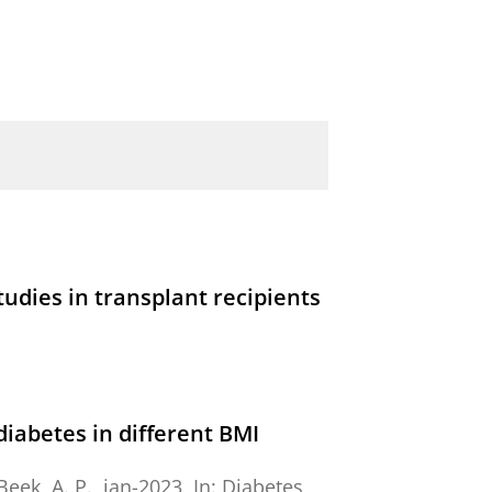
udies in transplant recipients
diabetes in different BMI
Beek, A. P.
,
jan-2023
,
In:
Diabetes