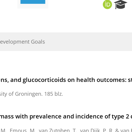
O
R
R
e
C
s
I
e
D
a
r
Development Goals
c
h
P
o
r
t
ns, and glucocorticoids on health outcomes: st
a
l
sity of Groningen
.
185 blz.
mass with prevalence and incidence of type 2 
. M.,
Emous, M.
,
van Zutphen, T.
,
van Dijk, P. R.
&
van 