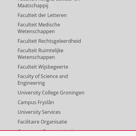
Maatschappij
Faculteit der Letteren
ermined from urinary
Faculteit Medische
p-2020
,
In:
British Journal of
Wetenschappen
Faculteit Rechtsgeleerdheid
Faculteit Ruimtelijke
Wetenschappen
 performance in renal
Faculteit Wijsbegeerte
 A. P.
,
Gansevoort, R. T.
&
Bakker,
Faculty of Science and
Engineering
University College Groningen
Campus Fryslân
University Services
Facilitaire Organisatie
Corporate Communicatie