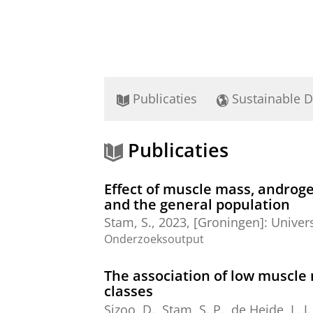
Publicaties
Sustainable 
Publicaties
Effect of muscle mass, androge
and the general population
Stam, S.
,
2023
, [Groningen]:
Univer
Onderzoeksoutput
The association of low muscle 
classes
Sizoo, D.
,
Stam, S. P.
, de Heide, L. J