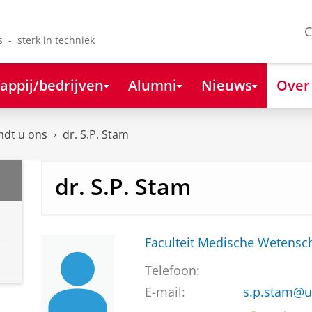
C
s - sterk in techniek
appij/bedrijven
Alumni
Nieuws
Over
ndt u ons
dr. S.P. Stam
dr. S.P. Stam
Faculteit Medische Weten
Telefoon:
E-mail:
s.p.stam@u