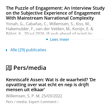
The Puzzle of Engagement: An Interview Study
on the Subjective Experience of Engagement
With Mainstream Narrational Complexity
Yonah, G., Cabañas, C.,
Willemsen, S.
,
Kiss, M.
,
Hakemulder, F., van der Velden, M., Konijn, E. &
Bálint, K.,
20-jul-2026
, (E-pub ahead of print)
In:
Psychology of Popular Media.
Lees meer
Onderzoeksoutput
:
Article
›
›
peer review
Alle (29) publicaties
Worlds in bodies: Complexity, play, and the
narratively literate mind
Pers/media
Moenandar, S.-J.
&
Willemsen, S.
,
7-jul-2026
,
In:
Frontiers of Narrative Studies.
12
,
1
,
blz. 1-16
16 blz.
Onderzoeksoutput
:
Article
›
›
peer review
Kenniscafé Assen: Wat is de waarheid? ‘De
opvatting over wat echt en nep is drijft
Introduction: Time Loops, Temporal
mensen uit elkaar’
Uncertainty, and Problem-Solving in Narrative
Willemsen, S. P. M.
25/03/2022
Schniedermann, W.,
Willemsen, S.
& Yeager, S. A.,
1-
Pers / media
:
Expert Comment
›
mrt-2025
,
In:
Poetics Today.
46
,
1
,
blz. 1
13 blz.
Onderzoeksoutput
:
Article
›
›
peer review