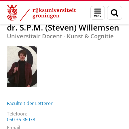
Skip
Skip
Over ons
dr. S.P.M. (Steven) Willemsen
Menu
Zoek
to
to
en
Content
Navigation
zoeken
dr. S.P.M. (Steven) Willemsen
Universitair Docent - Kunst & Cognitie
Faculteit der Letteren
Telefoon:
050 36 36078
E-mail: