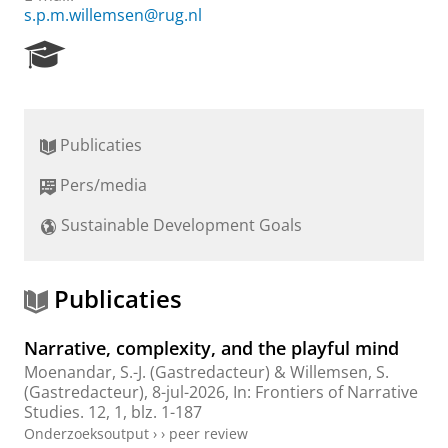
s.p.m.willemsen@rug.nl
R
e
s
e
a
Publicaties
r
c
Pers/media
h
P
Sustainable Development Goals
o
r
t
a
Publicaties
l
Narrative, complexity, and the playful mind
Moenandar, S.-J.
(Gastredacteur) &
Willemsen, S.
(Gastredacteur),
8-jul-2026
,
In:
Frontiers of Narrative
Studies.
12
,
1
,
blz. 1-187
Onderzoeksoutput
›
›
peer review