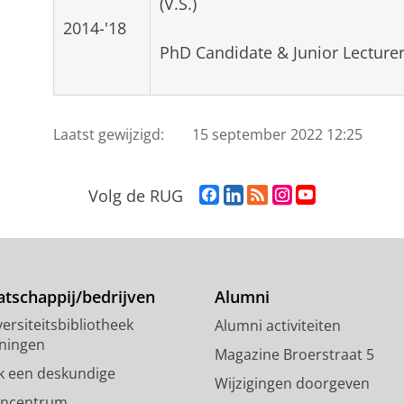
(V.S.)
2014-'18
PhD Candidate & Junior Lecturer
Laatst gewijzigd:
15 september 2022 12:25
F
L
R
I
Y
Volg de RUG
a
i
S
n
o
c
n
S
s
u
e
k
-
t
T
b
e
f
a
u
o
d
e
g
b
tschappij/bedrijven
Alumni
o
I
e
r
e
ersiteitsbibliotheek
Alumni activiteiten
k
n
d
a
-
ningen
p
-
R
m
k
Magazine Broerstraat 5
a
p
i
-
a
k een deskundige
Wijzigingen doorgeven
g
a
j
a
n
encentrum