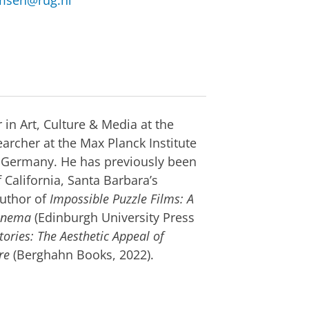
emsen@rug.nl
 in Art, Culture & Media at the
earcher at the Max Planck Institute
, Germany. He has previously been
f California, Santa Barbara’s
author of
Impossible Puzzle Films: A
Cinema
(Edinburgh University Press
tories: The Aesthetic Appeal of
re
(Berghahn Books, 2022).