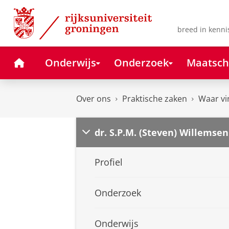
Skip
Skip
to
to
Content
Navigation
breed in kenni
Home
Onderwijs
Onderzoek
Maatsch
Over ons
Praktische zaken
Waar vi
dr. S.P.M. (Steven) Willemsen
Profiel
Onderzoek
Onderwijs