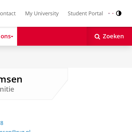
ontact
My University
Student Portal
Contr
Nederlands
English
 ons
Zoeken
emsen
nitie
78