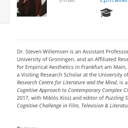
E-mail:
s.p.m.will
R
e
s
e
a
r
c
Dr. Steven Willemsen is an Assistant Professor
h
University of Groningen, and an Affiliated Res
P
for Empirical Aesthetics in Frankfurt am Main
o
r
a Visiting Research Scholar at the University o
t
Research Centre for Literature and the Mind
, is 
a
Cognitive Approach to Contemporary Complex 
l
2017, with Miklós Kiss) and editor of
Puzzling S
Cognitive Challenge in Film, Television & Literatu