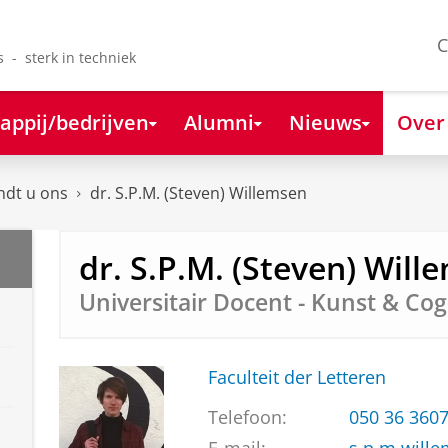
C
s - sterk in techniek
appij/bedrijven
Alumni
Nieuws
Over
ndt u ons
dr. S.P.M. (Steven) Willemsen
dr. S.P.M. (Steven) Will
Universitair Docent - Kunst & Cog
Faculteit der Letteren
Telefoon:
050 36 360