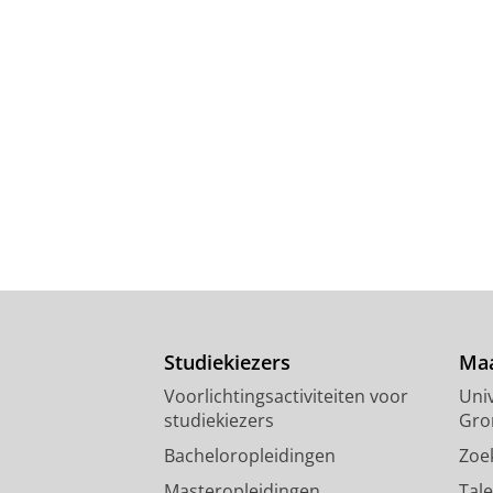
Studiekiezers
Maa
Voorlichtingsactiviteiten voor
Univ
studiekiezers
Gro
Bacheloropleidingen
Zoe
Masteropleidingen
Tal