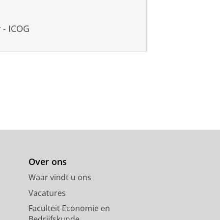
 - ICOG
Over ons
Waar vindt u ons
Vacatures
Faculteit Economie en
Bedrijfskunde