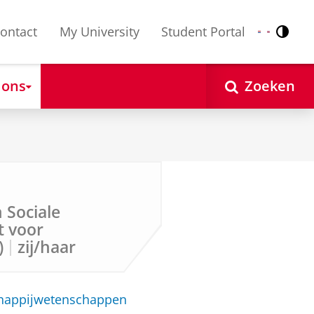
ontact
My University
Student Portal
Contr
Nederlands
English
 ons
Zoeken
 Sociale
t voor
)
zij/haar
chappijwetenschappen