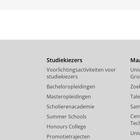
Studiekiezers
Maa
Voorlichtingsactiviteiten voor
Univ
studiekiezers
Gro
Bacheloropleidingen
Zoe
Masteropleidingen
Tal
Scholierenacademie
Sam
Cen
Summer Schools
Tec
Honours College
Uni
Promotietrajecten