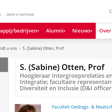
C
s - sterk in techniek
appij/bedrijven
Alumni
Nieuws
Over
ndt u ons
S. (Sabine) Otten, Prof
S. (Sabine) Otten, Prof
Hoogleraar Intergroepsrelaties en
Integratie; facultaire representan
Diversiteit en Inclusie (D&I officer
Faculteit Gedrags- & Maats