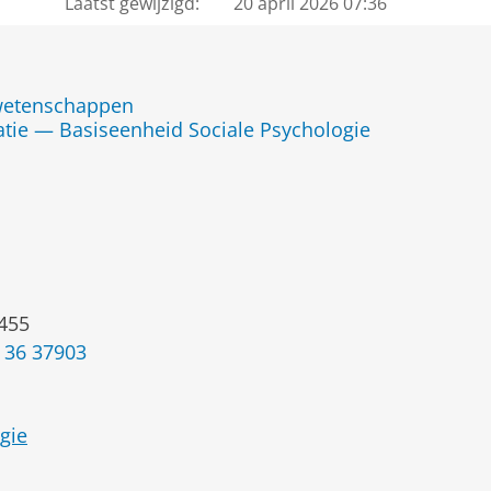
Laatst gewijzigd:
20 april 2026 07:36
jwetenschappen
ratie — Basiseenheid Sociale Psychologie
455
 36 37903
gie