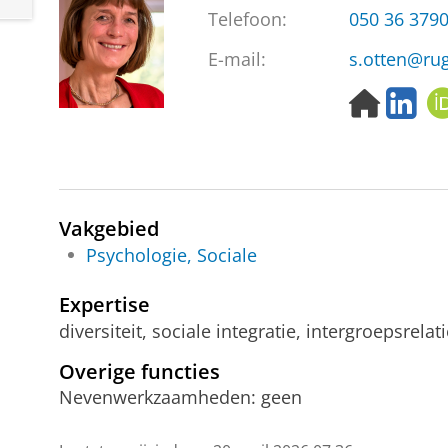
Telefoon:
050 36 379
E-mail:
s.otten@rug
H
L
o
i
m
n
e
k
p
e
a
d
Vakgebied
g
I
e
n
Psychologie, Sociale
Expertise
diversiteit, sociale integratie, intergroepsrelati
Overige functies
Nevenwerkzaamheden: geen