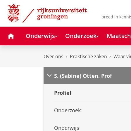
Skip
Skip
to
to
Content
Navigation
breed in kenni
Home
Onderwijs
Onderzoek
Maatsch
Over ons
Praktische zaken
Waar vi
S. (Sabine) Otten, Prof
Profiel
Onderzoek
Onderwijs