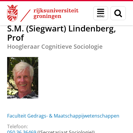
Skip
Skip
Over ons
S.M. (Siegwart) Lindenberg, Prof
Menu
Zoek
to
to
en
Content
Navigation
zoeken
S.M. (Siegwart) Lindenberg,
Prof
Hoogleraar Cognitieve Sociologie
Faculteit Gedrags- & Maatschappijwetenschappen
Telefoon:
050 36 36469
((Secretariaat Sociologie))