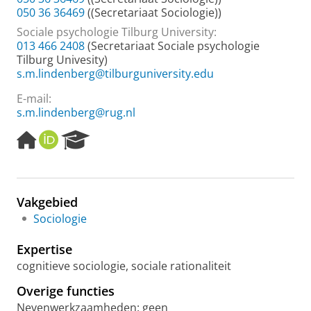
050 36 36469
((Secretariaat Sociologie))
Sociale psychologie Tilburg University:
013 466 2408
(Secretariaat Sociale psychologie
Tilburg Univesity)
s.m.lindenberg@tilburguniversity.edu
E-mail:
s.m.lindenberg@rug.nl
H
O
R
o
R
e
m
C
s
e
I
e
p
D
a
Vakgebied
a
r
Sociologie
g
c
e
h
Expertise
P
o
cognitieve sociologie, sociale rationaliteit
r
Overige functies
t
a
Nevenwerkzaamheden: geen