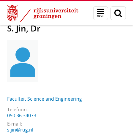
Skip
Skip
Over ons
Praktische zaken
Waar vindt u ons
S. Jin, Dr
Menu
Zoek
to
to
en
Content
Navigation
zoeken
S. Jin, Dr
Faculteit Science and Engineering
Telefoon:
050 36 34073
E-mail:
s.jin@rug.nl