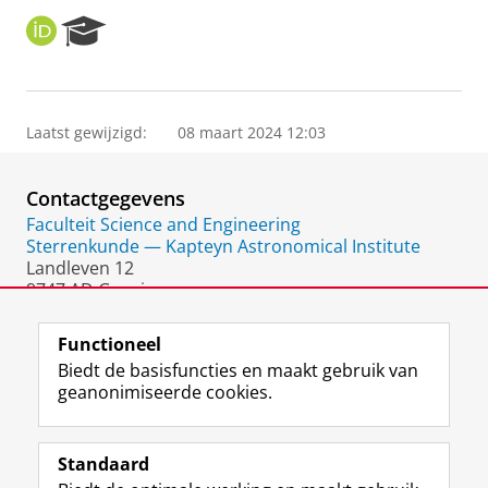
O
R
R
e
C
s
I
e
D
a
Laatst gewijzigd:
08 maart 2024 12:03
r
c
h
Contactgegevens
P
o
Faculteit Science and Engineering
r
Sterrenkunde — Kapteyn Astronomical Institute
t
Landleven 12
a
9747 AD Groningen
l
Nederland
Functioneel
Biedt de basisfuncties en maakt gebruik van
geanonimiseerde cookies.
F
L
R
I
Y
Volg de RUG
a
i
S
n
o
Standaard
c
n
S
s
u