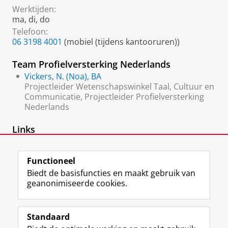
Werktijden:
ma, di, do
Telefoon:
06 3198 4001
(mobiel (tijdens kantooruren))
Team Profielversterking Nederlands
Vickers, N. (Noa), BA
Projectleider Wetenschapswinkel Taal, Cultuur en
Communicatie, Projectleider Profielversterking
Nederlands
Links
Profielversterking Nederlands
Functioneel
Biedt de basisfuncties en maakt gebruik van
geanonimiseerde cookies.
F
L
R
I
Y
Volg de RUG
a
i
S
n
o
Standaard
c
n
S
s
u