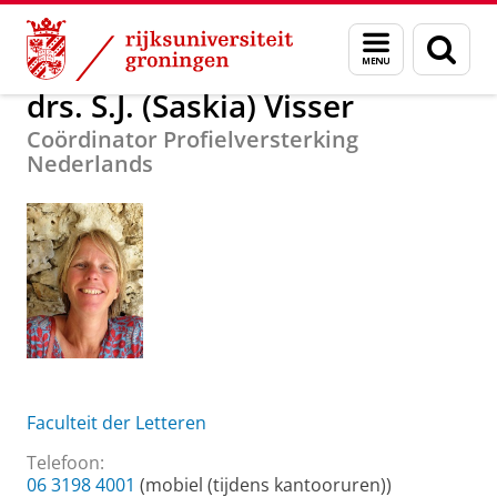
Skip
Skip
Over ons
drs. S.J. (Saskia) Visser
Menu
Zoek
to
to
en
Content
Navigation
zoeken
drs. S.J. (Saskia) Visser
Coördinator Profielversterking
Nederlands
Faculteit der Letteren
Telefoon:
06 3198 4001
(mobiel (tijdens kantooruren))