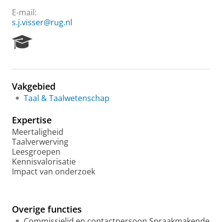
E-mail:
s.j.visser@rug.nl
R
e
s
e
a
Vakgebied
r
Taal & Taalwetenschap
c
h
Expertise
P
o
Meertaligheid
r
Taalverwerving
t
Leesgroepen
a
Kennisvalorisatie
l
Impact van onderzoek
Overige functies
Commissielid en contactpersoon Spraakmakende