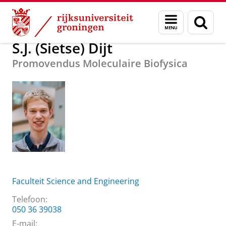
Skip
Skip
Over ons
S.J. (Sietse) Dijt
Menu
Zoek
to
to
en
Content
Navigation
zoeken
S.J. (Sietse) Dijt
Promovendus Moleculaire Biofysica
Faculteit Science and Engineering
Telefoon:
050 36 39038
E-mail: