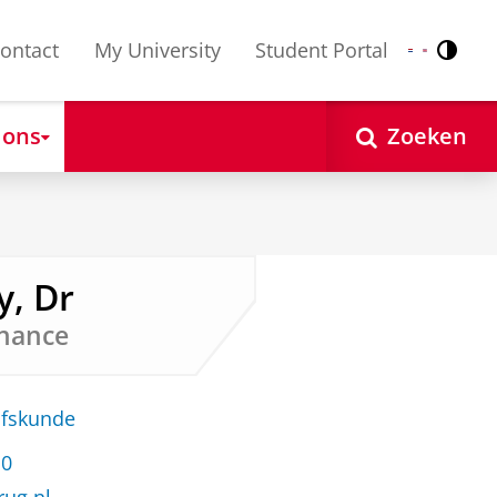
ontact
My University
Student Portal
Contr
Nederlands
English
 ons
Zoeken
, Dr
inance
jfskunde
10