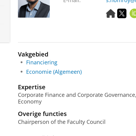
E-mail:
s.homroy@r
H
T
o
w
m
i
e
t
p
t
a
e
g
r
Vakgebied
e
Financiering
Economie (Algemeen)
Expertise
Corporate Finance and Corporate Governance, 
Economy
Overige functies
Chairperson of the Faculty Council