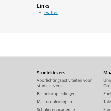
Links
Twitter
Studiekiezers
Maa
Voorlichtingsactiviteiten voor
Univ
studiekiezers
Gro
Bacheloropleidingen
Zoe
Masteropleidingen
Tal
Scholierenacademie
Sam