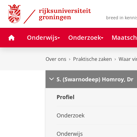
Skip
Skip
to
to
Content
Navigation
breed in kenni
Home
Onderwijs
Onderzoek
Maatsch
Over ons
Praktische zaken
Waar vi
S. (Swarnodeep) Homroy, Dr
Profiel
Onderzoek
Onderwijs