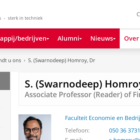
C
s - sterk in techniek
appij/bedrijven
Alumni
Nieuws
Over
ndt u ons
S. (Swarnodeep) Homroy, Dr
S. (Swarnodeep) Homroy
Associate Professor (Reader) of F
Faculteit Economie en Bedri
Telefoon:
050 36 373