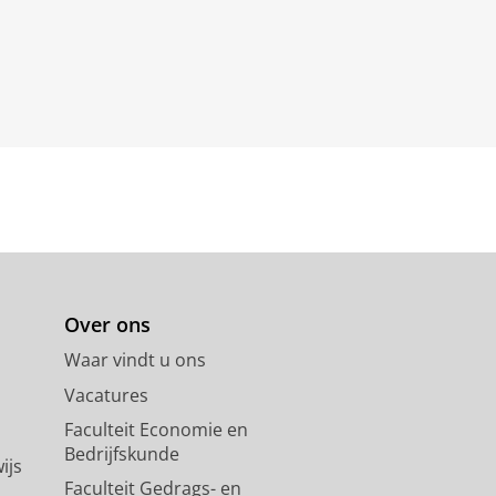
Over ons
Waar vindt u ons
Vacatures
Faculteit Economie en
Bedrijfskunde
ijs
Faculteit Gedrags- en