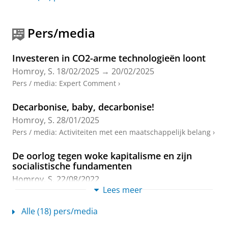
Karaibrahimoglu, Y.
,
Homroy, S.
& Lobo, G. J.,
jul-
2026
,
In:
British Accounting Review.
58
,
4
,
13 blz.
,
Pers/media
101917.
Onderzoeksoutput
:
Article
›
›
peer review
Investeren in CO2-arme technologieën loont
Strategic CEO Activism in Polarized Markets
Homroy, S.
18/02/2025
→
20/02/2025
Homroy, S.
&
Gangopadhyay, S.
,
mrt-2025
,
In:
Journal
Pers / media
:
Expert Comment
›
of Financial and Quantitative Analysis.
60
,
2
,
blz. 617-
657
41 blz.
Decarbonise, baby, decarbonise!
Onderzoeksoutput
:
Article
›
›
peer review
Homroy, S.
28/01/2025
Internationale klimaatfinanciering gaat
Pers / media
:
Activiteiten met een maatschappelijk belang
›
nauwelijks naar kwetsbaarste landen
Xie, L.
,
Homroy, S.
&
Scholtens, B.
,
18-jul-2024
,
In:
De oorlog tegen woke kapitalisme en zijn
Economisch Statistische Berichten.
109
,
483
,
blz. 317-
socialistische fundamenten
319
3 blz.
Homroy, S.
22/08/2022
Onderzoeksoutput
:
Article
›
Lees meer
Pers / media
:
Expert Comment
›
Reproducibility in Management Science
Alle (18) pers/media
The age of fear is here: why social cohesion
Management Science Reproducibility Collaboration
,
can blow up