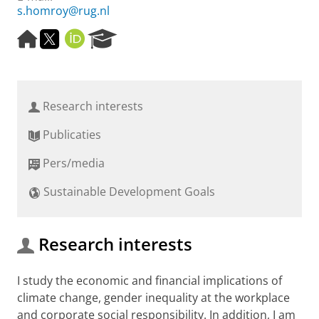
s.homroy@rug.nl
H
T
O
R
o
w
R
e
m
i
C
s
e
t
I
e
p
t
D
a
Research interests
a
e
r
g
r
c
Publicaties
e
h
P
Pers/media
o
r
Sustainable Development Goals
t
a
l
Research interests
I study the economic and financial implications of
climate change, gender inequality at the workplace
and corporate social responsibility. In addition, I am