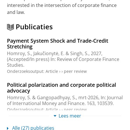
interested in the intersection of corporate finance
and law.
Publicaties
Payment System Shock and Trade-Credit
Stretching
Homroy, S.
, Jakučionytė, E. & Singh, S.,
2027
,
(Accepted/In press)
In:
Review of Corporate Finance
Studies.
Onderzoeksoutput
:
Article
›
›
peer review
Political polarization and corporate political
advocacy
Homroy, S.
&
Gangopadhyay, S.
,
mrt-2026
,
In:
Journal
of International Money and Finance.
163
, 103539.
Onderzoeksoutput
:
Article
›
›
peer review
Lees meer
What Do We Know About Sustainability
Alle (27) publicaties
Reporting Assurance Quality?