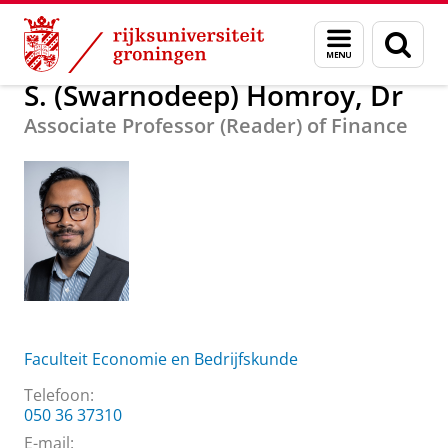
Skip
Skip
Over ons
S. (Swarnodeep) Homroy, Dr
Menu
Zoek
to
to
en
Content
Navigation
zoeken
S. (Swarnodeep) Homroy, Dr
Associate Professor (Reader) of Finance
Faculteit Economie en Bedrijfskunde
Telefoon:
050 36 37310
E-mail: