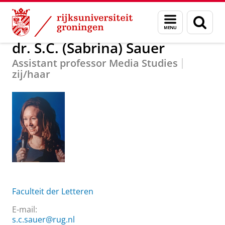
Skip
Skip
Over ons
dr. S.C. (Sabrina) Sauer
Menu
Zoek
to
to
en
Content
Navigation
zoeken
dr. S.C. (Sabrina) Sauer
Assistant professor Media Studies
zij/haar
Faculteit der Letteren
E-mail:
s.c.sauer@rug.nl