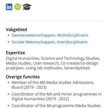
L
O
R
i
R
e
n
C
s
k
I
e
e
D
a
Vakgebied
d
r
I
c
Geesteswetenschappen, Multidisciplinaire
n
h
Sociale Wetenschappen, Interdisciplinaire
P
o
Expertise
r
Digital Humanities, Science and Technology Studies,
t
Media studies, User research, Co-creatie/co-design
a
praktijken, Living lab methodes, Serendipititeit
l
Overige functies
Member of the MA Media studies Admissions
Board (2019 - 2023)
Coordinator of the MA and minor programmes in
Digital Humanities (2019 - 2022)
Coordinator of the BA programme Media Studies