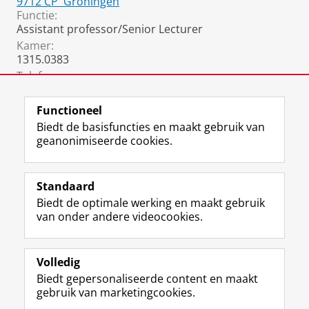
9712 CP
Groningen
Functie:
Assistant professor/Senior Lecturer
Kamer:
1315.0383
Telefoon:
06 3198 4119
(+31631984119)
Functioneel
Biedt de basisfuncties en maakt gebruik van
geanonimiseerde cookies.
F
L
R
I
Y
Volg de RUG
a
i
S
n
o
Standaard
c
n
S
s
u
Biedt de optimale werking en maakt gebruik
e
k
-
t
T
Studiekiezers
van onder andere videocookies.
b
e
f
a
u
Maatschappij/bedrijven
o
d
e
g
b
o
I
e
r
e
Alumni
k
n
d
a
-
Volledig
p
-
R
m
k
Biedt gepersonaliseerde content en maakt
Over ons
a
p
i
-
a
gebruik van marketingcookies.
g
a
j
a
n