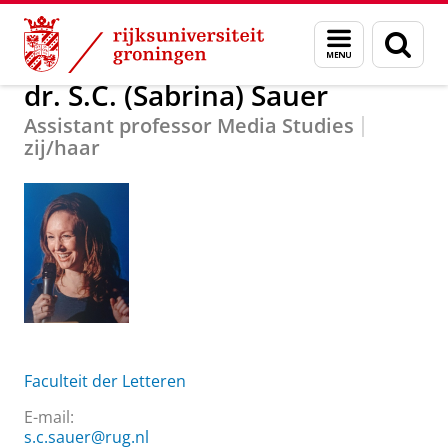
Skip
Skip
Over ons
dr. S.C. (Sabrina) Sauer
Menu
Zoek
to
to
en
Content
Navigation
zoeken
dr. S.C. (Sabrina) Sauer
Assistant professor Media Studies
zij/haar
Faculteit der Letteren
E-mail:
s.c.sauer@rug.nl