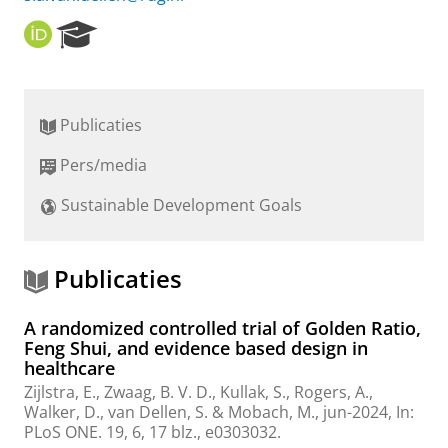
O
R
R
e
C
s
I
e
D
a
Publicaties
r
c
Pers/media
h
P
Sustainable Development Goals
o
r
t
a
Publicaties
l
A randomized controlled trial of Golden Ratio,
Feng Shui, and evidence based design in
healthcare
Zijlstra, E.
, Zwaag, B. V. D., Kullak, S., Rogers, A.,
Walker, D.,
van Dellen, S.
& Mobach, M.,
jun-2024
,
In:
PLoS ONE.
19
,
6
,
17 blz.
, e0303032.