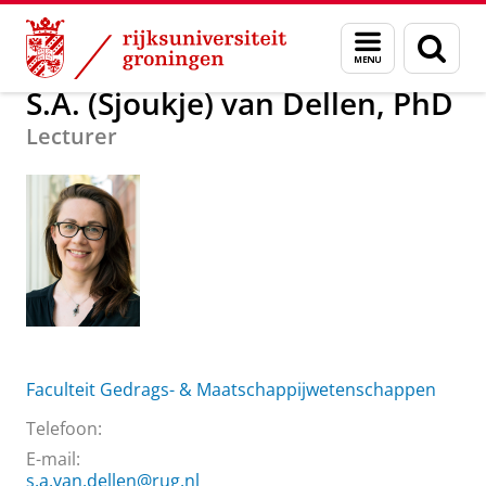
Skip
Skip
Over ons
S.A. (Sjoukje) van Dellen, PhD
Menu
Zoek
to
to
en
Content
Navigation
zoeken
S.A. (Sjoukje) van Dellen, PhD
Lecturer
Faculteit Gedrags- & Maatschappijwetenschappen
Telefoon:
E-mail:
s.a.van.dellen@rug.nl