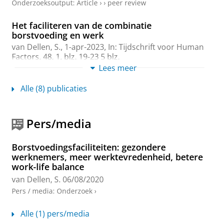
Onderzoeksoutput
:
Article
›
›
peer review
Het faciliteren van de combinatie
borstvoeding en werk
van Dellen, S.
,
1-apr-2023
,
In:
Tijdschrift voor Human
Factors.
48
,
1
,
blz. 19-23
5 blz.
Onderzoeksoutput
:
Article
Lees meer
›
Alle (8) publicaties
Effects of lactation room quality on working
mothers’ feelings and thoughts related to
breastfeeding and work: A randomized
controlled trial and a field experiment
Pers/media
van Dellen, S. A.
,
Wisse, B.
& Mobach, M. P.,
dec-2022
,
In:
International breastfeeding journal.
17
,
1
,
16 blz.
,
Borstvoedingsfaciliteiten: gezondere
57.
werknemers, meer werktevredenheid, betere
Onderzoeksoutput
:
Article
›
›
peer review
work-life balance
van Dellen, S.
06/08/2020
We can work it out: facilitating the
Pers / media
:
Onderzoek
›
combination of breastfeeding and work
van Dellen, S.
,
2022
, [Groningen]:
University of
Alle (1) pers/media
Groningen
.
165 blz.